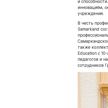
и способности
инновациям, о
учреждения.
В честь профе
Samarkand сос
профессиональ
Самаркандског
также коллект
Education с 1
педагогов и н
сотрудников Г