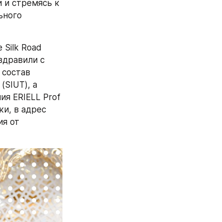
и стремясь к 
ного 
Silk Road 
дравили с 
состав 
SIUT), а 
я ERIELL Prof 
и, в адрес 
я от 