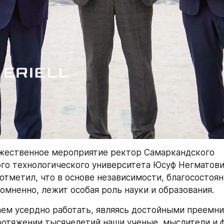
жественное мероприятие ректор Самаркандского 
о технологического университета Юсуф Негматович
отметил, что в основе независимости, благосостояни
сомненно, лежит особая роль науки и образования. 
м усердно работать, являясь достойными преемни
ротяжении тысячелетий наши ученые, мыслители и 