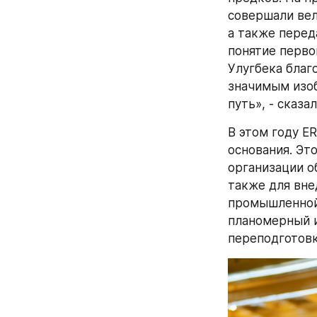
совершали вел
а также перед
понятие перво
Улугбека благ
значимым изоб
путь», - сказа
В этом году ER
основания. Эт
организации о
также для вне
промышленной 
планомерный и
переподготовк