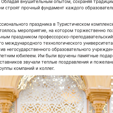
. Обладая внушительным опытом, сохраняя традиции 
ни строят прочный фундамент каждого образователь
ссионального праздника в Туристическом комплексе 
тоялось мероприятие, на котором торжественно поз
ным праздником профессорско-преподавательский 
о международного технологического университета (
ив негосударственного образовательного учреждени
0-летним юбилеем. Им были вручены памятные подарк
аставников звучали теплые поздравления и пожелани
руппы компаний и коллег.