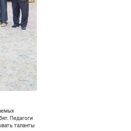
аемых 
ят. Педагоги 
вать таланты 