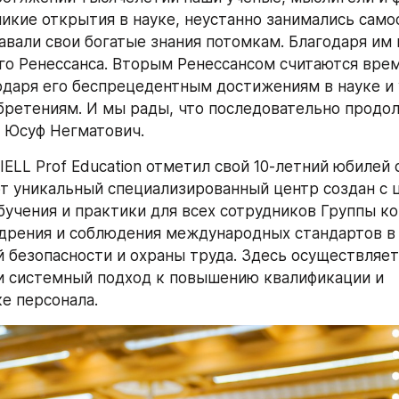
икие открытия в науке, неустанно занимались само
авали свои богатые знания потомкам. Благодаря им 
го Ренессанса. Вторым Ренессансом считаются врем
одаря его беспрецедентным достижениям в науке и 
ретениям. И мы рады, что последовательно продол
л Юсуф Негматович.
IELL Prof Education отметил свой 10-летний юбилей 
от уникальный специализированный центр создан с 
бучения и практики для всех сотрудников Группы ком
дрения и соблюдения международных стандартов в 
безопасности и охраны труда. Здесь осуществляетс
 системный подход к повышению квалификации и 
е персонала.