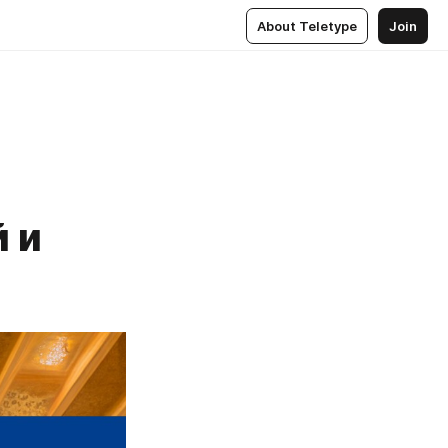
About Teletype
Join
 и