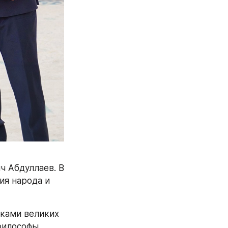
 Абдуллаев. В 
я народа и 
ками великих 
философы 