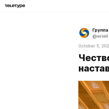
Группа
@eriell
October 5, 20
Честв
наста