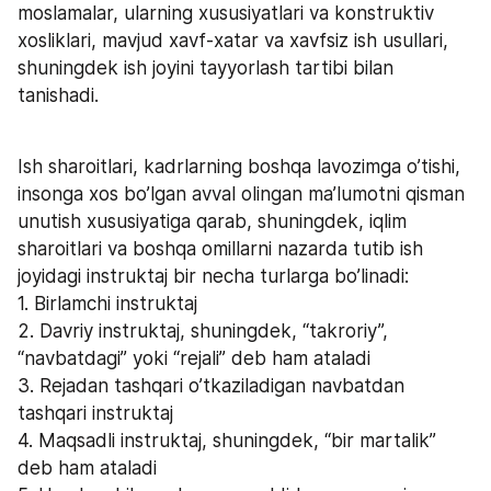
moslamalar, ularning xususiyatlari va konstruktiv 
xosliklari, mavjud xavf-xatar va xavfsiz ish usullari, 
shuningdek ish joyini tayyorlash tartibi bilan 
tanishadi.
Ish sharoitlari, kadrlarning boshqa lavozimga o’tishi,  
insonga xos bo’lgan avval olingan ma’lumotni qisman 
unutish xususiyatiga qarab, shuningdek, iqlim 
sharoitlari va boshqa omillarni nazarda tutib ish 
joyidagi instruktaj bir necha turlarga bo’linadi:  
1. Birlamchi instruktaj  
2. Davriy instruktaj, shuningdek, “takroriy”, 
“navbatdagi” yoki “rejali” deb ham ataladi
3. Rejadan tashqari o’tkaziladigan navbatdan 
tashqari instruktaj 
4. Maqsadli instruktaj, shuningdek, “bir martalik” 
deb ham ataladi