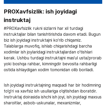
PROXavfsizlik: ish joyidagi 
instruktaj 
#PROXavfsizlik rukni sizlarni har xil turdagi 
instruktajlar bilan tanishtirishda davom etadi. Bugun 
biz ish joyidagi instruktajni ko’rib chiqamiz. 
Talablarga muvofiq, ishlab chiqarishdagi barcha 
xodimlar ish joylaridagi instruktajlardan o’tishlari 
kerak. Ushbu turdagi instruktajni mas’ul usta/prorab 
yoki boshqa rahbar, kimningdir bevosita rahbarligi 
ostida ishlaydigan xodim tomonidan olib boriladi.
Ish joyidagi instruktajning maqsadi har bir hodimning 
to’g’ri va xavfsiz ish usullariga o’qitishdan iboratdir. 
Instruktaj doirasida ishchi ish joyi, ish joyidagi maxsus 
sharoitlar, asbob-uskunalar, mexanizmlar, 