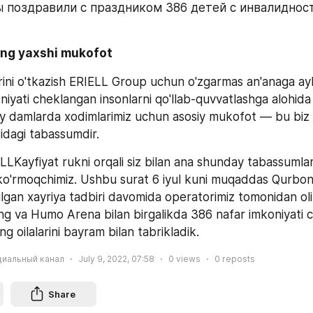
 поздравили с праздником 386 детей с инвалидност
ng yaxshi mukofot
arini o'tkazish ERIELL Group uchun o'zgarmas an'anaga ayl
yati cheklangan insonlarni qo'llab-quvvatlashga alohida e
y damlarda xodimlarimiz uchun asosiy mukofot — bu biz
zidagi tabassumdir.
LKayfiyat rukni orqali siz bilan ana shunday tabassumlard
ko'rmoqchimiz. Ushbu surat 6 iyul kuni muqaddas Qurbon 
ilgan xayriya tadbiri davomida operatorimiz tomonidan oli
ng va Humo Arena bilan birgalikda 386 nafar imkoniyati 
ng oilalarini bayram bilan tabrikladik.
циальный канал
July 9, 2022, 07:58
0
views
0
reposts
Share