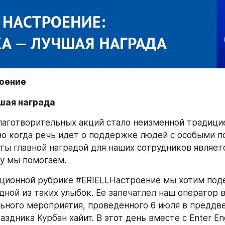
оение
шая награда
аготворительных акций стало неизменной традицией
но когда речь идет о поддержке людей с особыми по
ты главной наградой для наших сотрудников являетс
му мы помогаем.
ционной рубрике #ERIELLНастроение мы хотим поде
дной из таких улыбок. Ее запечатлел наш оператор в
ьного мероприятия, проведенного 6 июля в преддве
здника Курбан хайит. В этот день вместе с Enter Engi