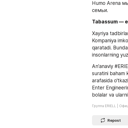
Humo Arena мы
семьи.
Tabassum — e
Xayriya tadbirl
Kompaniya imkoni
qaratadi. Bunda
insonlarning yu
An'anaviy #ERIEL
suratini baham 
arafasida o‘tkaz
Enter Engineeri
bolalar va ularni
Группа ERIELL | Офи
Repost