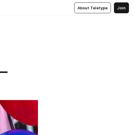
About Teletype
Join
 —