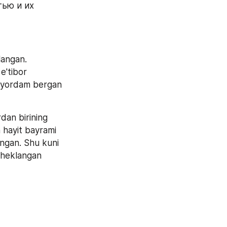
ью и их 
angan. 
'tibor 
 yordam bergan 
an birining 
hayit bayrami 
ngan. Shu kuni 
cheklangan 