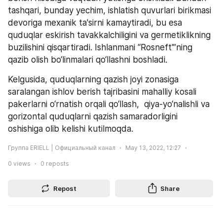
tashqari, bunday yechim, ishlatish quvurlari birikmasi 
devoriga mexanik ta'sirni kamaytiradi, bu esa 
quduqlar eskirish tavakkalchiligini va germetiklikning 
buzilishini qisqartiradi. Ishlanmani “Rosneft'”ning 
qazib olish bo‘linmalari qo‘llashni boshladi. 
Kelgusida, quduqlarning qazish joyi zonasiga 
saralangan ishlov berish tajribasini mahalliy kosali 
pakerlarni o‘rnatish orqali qo‘llash,  qiya-yo‘nalishli va 
gorizontal quduqlarni qazish samaradorligini 
oshishiga olib kelishi kutilmoqda.
Группа ERIELL | Официальный канал
May 13, 2022, 12:27
0
views
0
reposts
Repost
Share