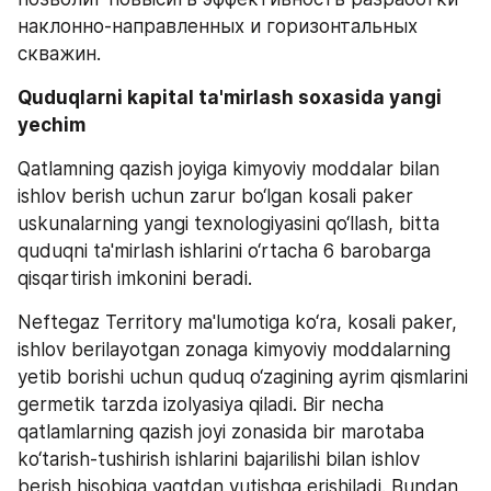
наклонно-направленных и горизонтальных 
скважин.
Quduqlarni kapital ta'mirlash soxasida yangi 
yechim 
Qatlamning qazish joyiga kimyoviy moddalar bilan 
ishlov berish uchun zarur bo‘lgan kosali paker 
uskunalarning yangi texnologiyasini qo‘llash, bitta 
quduqni ta'mirlash ishlarini o‘rtacha 6 barobarga 
qisqartirish imkonini beradi.
Neftegaz Territory ma'lumotiga ko‘ra, kosali paker, 
ishlov berilayotgan zonaga kimyoviy moddalarning 
yetib borishi uchun quduq o‘zagining ayrim qismlarini 
germetik tarzda izolyasiya qiladi. Bir necha 
qatlamlarning qazish joyi zonasida bir marotaba 
ko‘tarish-tushirish ishlarini bajarilishi bilan ishlov 
berish hisobiga vaqtdan yutishga erishiladi. Bundan 