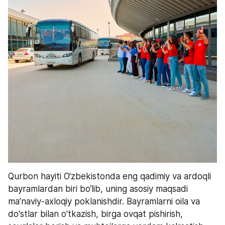
Qurbon hayiti O‘zbekistonda eng qadimiy va ardoqli 
bayramlardan biri bo‘lib, uning asosiy maqsadi 
ma’naviy-axloqiy poklanishdir. Bayramlarni oila va 
do'stlar bilan o'tkazish, birga ovqat pishirish, 