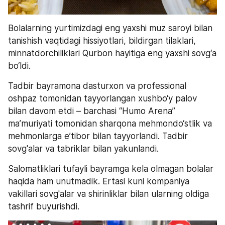
Bolalarning yurtimizdagi eng yaxshi muz saroyi bilan 
tanishish vaqtidagi hissiyotlari, bildirgan tilaklari, 
minnatdorchiliklari Qurbon hayitiga eng yaxshi sovg‘a 
bo‘ldi.
Tadbir bayramona dasturxon va professional 
oshpaz tomonidan tayyorlangan xushbo‘y palov 
bilan davom etdi – barchasi “Humo Arena” 
ma’muriyati tomonidan sharqona mehmondo‘stlik va 
mehmonlarga e’tibor bilan tayyorlandi. Tadbir 
sovg'alar va tabriklar bilan yakunlandi.
Salomatliklari tufayli bayramga kela olmagan bolalar 
haqida ham unutmadik. Ertasi kuni kompaniya 
vakillari sovg'alar va shirinliklar bilan ularning oldiga 
tashrif buyurishdi.