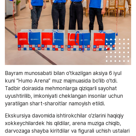
Bayram munosabati bilan o‘tkazilgan aksiya 6 iyul 
kuni “Humo Arena” muz majmuasida bo‘lib o‘tdi. 
Tadbir doirasida mehmonlarga qiziqarli sayohat 
uyushtirilib, imkoniyati cheklangan insonlar uchun 
yaratilgan shart-sharoitlar namoyish etildi.
Ekskursiya davomida ishtirokchilar o‘zlarini haqiqiy 
xokkeychilardek his qildilar, arena muziga chiqib, 
darvozaga shayba kiritdilar va figurali uchish ustalari 