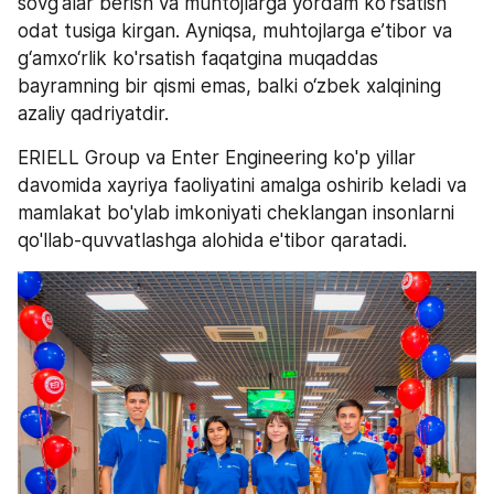
sovg'alar berish va muhtojlarga yordam ko'rsatish 
odat tusiga kirgan. Ayniqsa, muhtojlarga e’tibor va 
g‘amxo‘rlik ko'rsatish faqatgina muqaddas 
bayramning bir qismi emas, balki o‘zbek xalqining 
azaliy qadriyatdir.
ERIELL Group va Enter Engineering ko'p yillar 
davomida xayriya faoliyatini amalga oshirib keladi va 
mamlakat bo'ylab imkoniyati cheklangan insonlarni 
qo'llab-quvvatlashga alohida e'tibor qaratadi.