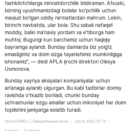
tashkilotchilarga minnatdorchilik bildiraman. Afsuski, 
bizning uyushmamizdagi bolalar ko'pchilik uchun 
mavjud bo'lgan oddiy ne'matlardan mahrum. Lekin, 
birinchi navbatda, ular bola. Shu sabali nafaqat 
moddiy, balki ma'naviy yordam va e'tiborga ham 
muhtoj. Bugungi kun barchamiz uchun haqiqiy 
bayramga aylandi. Bunday damlarda biz yolg‘iz 
emasligimiz va doim sizga tayanishimiz mumkinligiga 
ishonamiz”, — dedi APLA ijrochi direktori Olesya 
Usmonova.
Bunday xayriya aksiyalari kompaniyalar uchun 
an’anaga aylanib ulgurgan. Bu kabi tadbirlar doimiy 
ravishda o'tkazib boriladi, chunki bunday 
uchrashuvlar ezgu amallar uchun imkoniyat har doim 
topilishini jamiyatga eslatib turadi.
Группа ERIELL | Официальный канал
July 8, 2022, 07:13
0
views
0
reposts