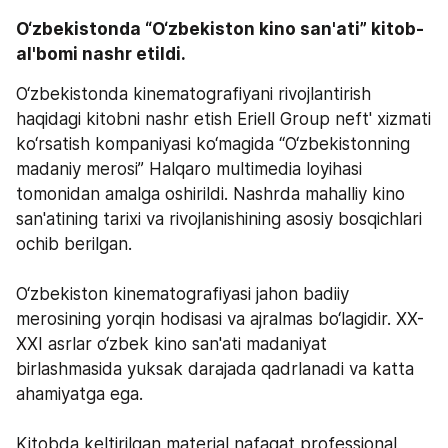
O‘zbekistonda “O‘zbekiston kino san'ati” kitob-
al'bomi nashr etildi.
O‘zbekistonda kinematografiyani rivojlantirish 
haqidagi kitobni nashr etish Eriell Group neft' xizmati 
ko‘rsatish kompaniyasi ko‘magida “O‘zbekistonning 
madaniy merosi” Halqaro multimedia loyihasi 
tomonidan amalga oshirildi. Nashrda mahalliy kino 
san'atining tarixi va rivojlanishining asosiy bosqichlari 
ochib berilgan.
O‘zbekiston kinematografiyasi jahon badiiy 
merosining yorqin hodisasi va ajralmas bo‘lagidir. XX-
XXI asrlar o‘zbek kino san'ati madaniyat 
birlashmasida yuksak darajada qadrlanadi va katta 
ahamiyatga ega.
Kitobda keltirilgan material nafaqat professional 