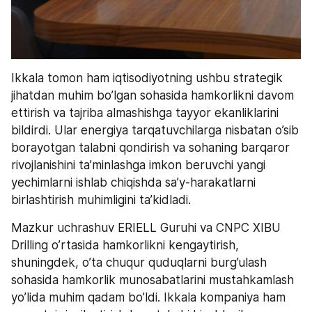
Ikkala tomon ham iqtisodiyotning ushbu strategik 
jihatdan muhim bo’lgan sohasida hamkorlikni davom 
ettirish va tajriba almashishga tayyor ekanliklarini 
bildirdi. Ular energiya tarqatuvchilarga nisbatan o’sib 
borayotgan talabni qondirish va sohaning barqaror 
rivojlanishini ta’minlashga imkon beruvchi yangi 
yechimlarni ishlab chiqishda sa’y-harakatlarni 
birlashtirish muhimligini ta’kidladi.
Mazkur uchrashuv ERIELL Guruhi va CNPC XIBU 
Drilling o’rtasida hamkorlikni kengaytirish, 
shuningdek, o’ta chuqur quduqlarni burg’ulash 
sohasida hamkorlik munosabatlarini mustahkamlash 
yo’lida muhim qadam bo’ldi. Ikkala kompaniya ham 