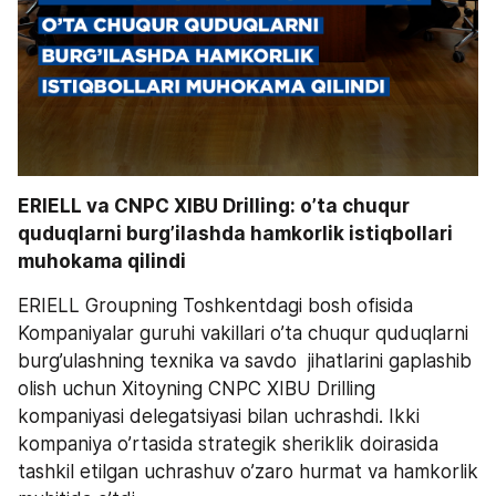
ERIELL va CNPC XIBU Drilling: o’ta chuqur 
quduqlarni burg’ilashda hamkorlik istiqbollari 
muhokama qilindi
ERIELL Groupning Toshkentdagi bosh ofisida 
Kompaniyalar guruhi vakillari o’ta chuqur quduqlarni 
burg’ulashning texnika va savdo  jihatlarini gaplashib 
olish uchun Xitoyning CNPC XIBU Drilling 
kompaniyasi delegatsiyasi bilan uchrashdi. Ikki 
kompaniya o’rtasida strategik sheriklik doirasida 
tashkil etilgan uchrashuv o’zaro hurmat va hamkorlik 