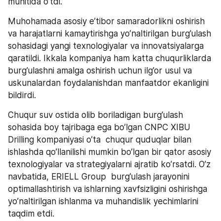
muhitida o’tdi.
Muhohamada asosiy e’tibor samaradorlikni oshirish 
va harajatlarni kamaytirishga yo’naltirilgan burg’ulash 
sohasidagi yangi texnologiyalar va innovatsiyalarga 
qaratildi. Ikkala kompaniya ham katta chuqurliklarda 
burg’ulashni amalga oshirish uchun ilg’or usul va 
uskunalardan foydalanishdan manfaatdor ekanligini 
bildirdi.
Chuqur suv ostida olib boriladigan burg’ulash 
sohasida boy tajribaga ega bo’lgan CNPC XIBU 
Drilling kompaniyasi o’ta  chuqur quduqlar bilan 
ishlashda qo’llanilishi mumkin bo’lgan bir qator asosiy 
texnologiyalar va strategiyalarni ajratib ko’rsatdi. O’z 
navbatida, ERIELL Group  burg’ulash jarayonini 
optimallashtirish va ishlarning xavfsizligini oshirishga 
yo’naltirilgan ishlanma va muhandislik yechimlarini 
taqdim etdi.