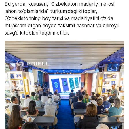
Bu yerda, xususan, “O‘zbekiston madaniy merosi 
jahon to‘plamlarida” turkumidagi kitoblar, 
O‘zbekistonning boy tarixi va madaniyatini o‘zida 
mujassam etgan noyob faksimil nashrlar va chiroyli 
savg‘a kitoblari taqdim etildi.