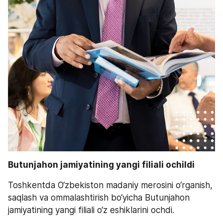
Butunjahon jamiyatining yangi filiali ochildi
Toshkentda O‘zbekiston madaniy merosini o‘rganish, 
saqlash va ommalashtirish bo‘yicha Butunjahon 
jamiyatining yangi filiali o‘z eshiklarini ochdi.