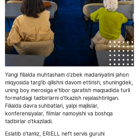
Yangi filialda muhtasham o‘zbek madaniyatini jahon 
miqyosida targ‘ib qilishni davom ettirish, shuningdek, 
uning boy merosiga e'tibor qaratish maqsadida turli 
formatdagi tadbirlarni o‘tkazish rejalashtirilgan. 
Filialda davra suhbatlari, yalpi majlislar, 
konferensiyalar, filmlar namoyishi va boshqa 
tadbirlar o‘tkaziladi.
Eslatib o‘tamiz, ERIELL neft servis guruhi 