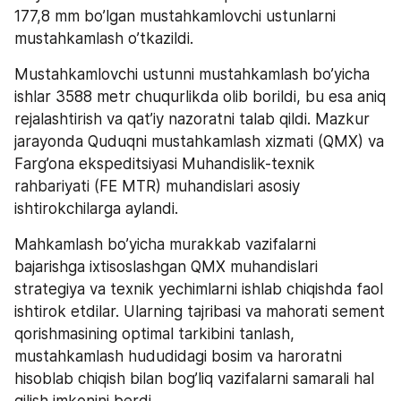
177,8 mm bo’lgan mustahkamlovchi ustunlarni 
mustahkamlash o’tkazildi.
Mustahkamlovchi ustunni mustahkamlash bo’yicha 
ishlar 3588 metr chuqurlikda olib borildi, bu esa aniq 
rejalashtirish va qat’iy nazoratni talab qildi. Mazkur 
jarayonda Quduqni mustahkamlash xizmati (QMX) va 
Farg’ona ekspeditsiyasi Muhandislik-texnik 
rahbariyati (FE MTR) muhandislari asosiy 
ishtirokchilarga aylandi.
Mahkamlash bo’yicha murakkab vazifalarni 
bajarishga ixtisoslashgan QMX muhandislari 
strategiya va texnik yechimlarni ishlab chiqishda faol 
ishtirok etdilar. Ularning tajribasi va mahorati sement 
qorishmasining optimal tarkibini tanlash, 
mustahkamlash hududidagi bosim va haroratni 
hisoblab chiqish bilan bog’liq vazifalarni samarali hal 