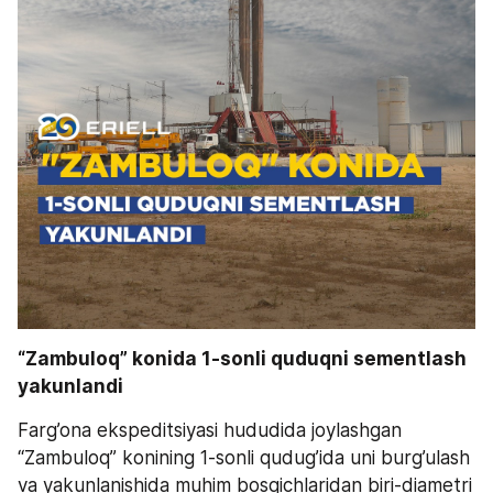
“Zambuloq” konida 1-sonli quduqni sementlash 
yakunlandi
Farg’ona ekspeditsiyasi hududida joylashgan 
“Zambuloq” konining 1-sonli qudug’ida uni burg’ulash 
va yakunlanishida muhim bosqichlaridan biri-diametri 