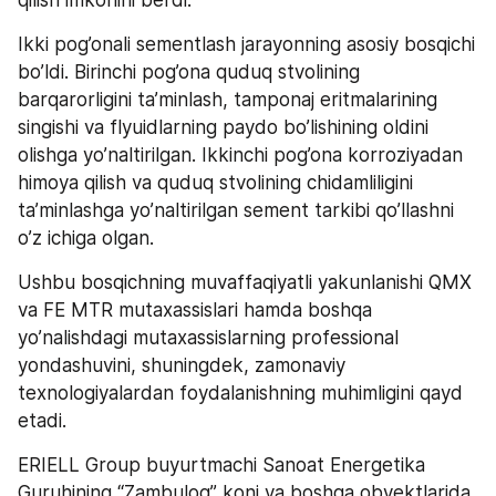
qilish imkonini berdi.
Ikki pog’onali sementlash jarayonning asosiy bosqichi 
bo’ldi. Birinchi pog’ona quduq stvolining 
barqarorligini ta’minlash, tamponaj eritmalarining 
singishi va flyuidlarning paydo bo’lishining oldini 
olishga yo’naltirilgan. Ikkinchi pog’ona korroziyadan 
himoya qilish va quduq stvolining chidamliligini 
ta’minlashga yo’naltirilgan sement tarkibi qo’llashni 
o’z ichiga olgan.
Ushbu bosqichning muvaffaqiyatli yakunlanishi QMX 
va FE MTR mutaxassislari hamda boshqa 
yo’nalishdagi mutaxassislarning professional 
yondashuvini, shuningdek, zamonaviy 
texnologiyalardan foydalanishning muhimligini qayd 
etadi.
ERIELL Group buyurtmachi Sanoat Energetika 
Guruhining “Zambuloq” koni va boshqa obyektlarida 