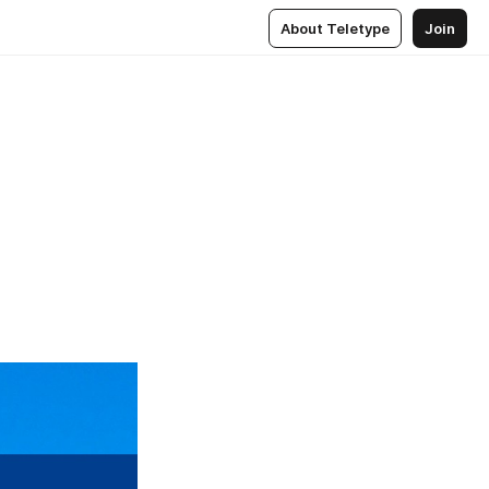
About Teletype
Join