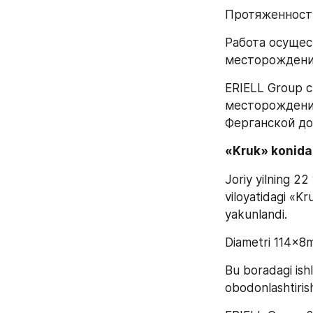
Протяженность
Работа осущес
месторождения
ERIELL Group 
месторождений
Ферганской до
«Kruk» konidag
Joriy yilning 2
viloyatidagi «Kr
yakunlandi. 
Diametri 114x8mm
Bu boradagi ish
obodonlashtirish”