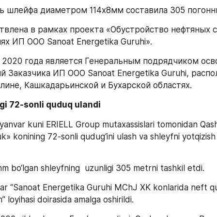
 шлейфа диаметром 114х8мм составила 305 погонн
твлена в рамках проекта «Обустройство нефтяных с
х ИП ООО Sanoat Energetika Guruhi».
с 2020 года является Генеральным подрядчиком осво
 Заказчика ИП ООО Sanoat Energetika Guruhi, распо
лине, Кашкадарьинской и Бухарской областях.
i 72-sonli quduq ulandi 
2 yanvar kuni ERIELL Group mutaxassislari tomonidan Qas
uk» konining 72-sonli qudug‘ini ulash va shleyfni yotqizish b
 bo‘lgan shleyfning  uzunligi 305 metrni tashkil etdi. 
lar “Sanoat Energetika Guruhi MChJ XK konlarida neft qud
 loyihasi doirasida amalga oshirildi. 