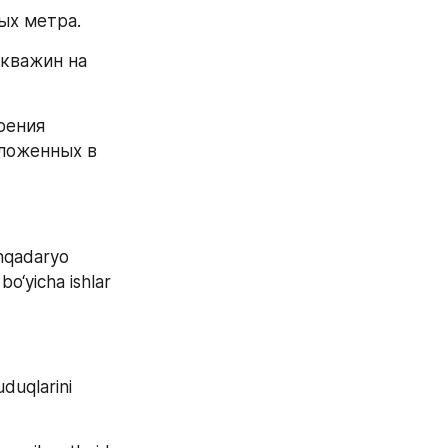
ых метра.
кважин на 
ения 
ложенных в 
hqadaryo 
o‘yicha ishlar 
uqlarini 