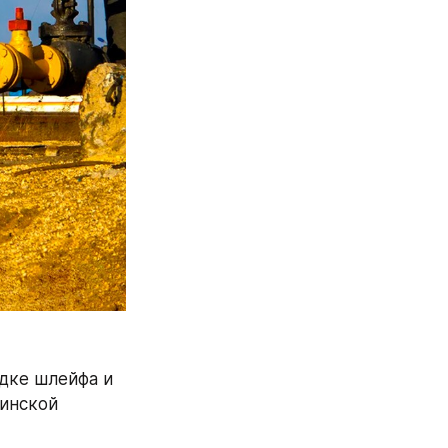
дке шлейфа и 
нской 