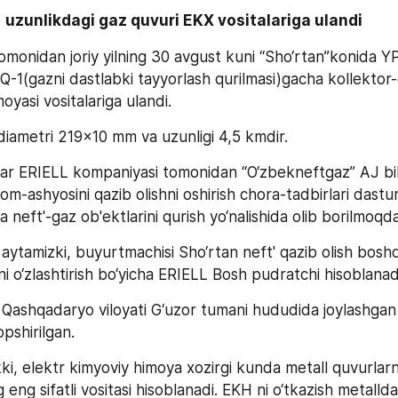
  uzunlikdagi gaz quvuri EKX vositalariga ulandi 
onidan joriy yilning 30 avgust kuni “Sho‘rtan”konida YP-2
-1(gazni dastlabki tayyorlash qurilmasi)gacha kollektor-
yasi vositalariga ulandi.    
diametri 219x10 mm va uzunligi 4,5 kmdir.  
lar ERIELL kompaniyasi tomonidan “O‘zbekneftgaz” AJ bil
-ashyosini qazib olishni oshirish chora-tadbirlari dasturi
da neft'-gaz ob'ektlarini qurish yo‘nalishida olib borilmoqda
 aytamizki, buyurtmachisi Sho‘rtan neft' qazib olish boshq
i o‘zlashtirish bo‘yicha ERIELL Bosh pudratchi hisoblanadi
 Qashqadaryo viloyati G‘uzor tumani hududida joylashgan 
pshirilgan.
ki, elektr kimyoviy himoya xozirgi kunda metall quvurlarn
g eng sifatli vositasi hisoblanadi. EKH ni o‘tkazish metalld