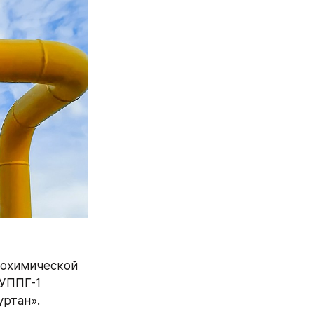
охимической 
УППГ-1 
уртан».