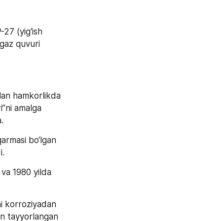
7 (yig‘ish 
gaz quvuri 
an hamkorlikda 
”ni amalga 
.
armasi bo‘lgan 
.   
va 1980 yilda 
i korroziyadan 
an tayyorlangan 