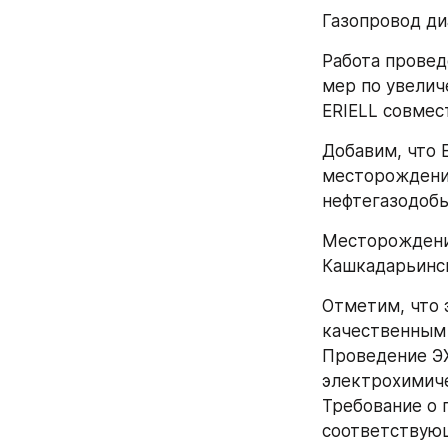
Газопровод ди
Работа провед
мер по увелич
ERIELL совмес
Добавим, что 
месторождения
нефтегазодоб
Месторождение
Кашкадарьинск
Отметим, что 
качественным 
Проведение ЭХ
электрохимиче
Требование о 
соответствующ