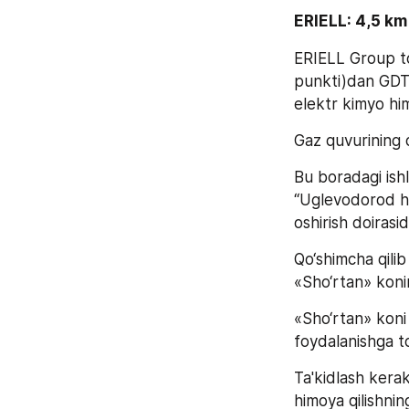
ERIELL: 4,5 km
ERIELL Group tom
punkti)dan GDTQ
elektr kimyo himo
Gaz quvurining 
Bu boradagi ish
“Uglevodorod hom
oshirish doirasi
Qo‘shimcha qilib
«Sho‘rtan» konin
«Sho‘rtan» koni
foydalanishga to
Ta'kidlash kerak
himoya qilishnin