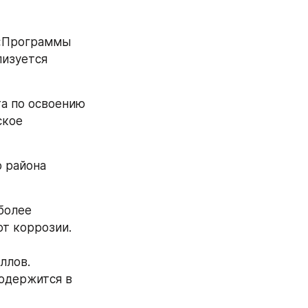
«Программы 
изуется 
а по освоению 
кое 
 района 
олее 
 коррозии. 
лов. 
одержится в 