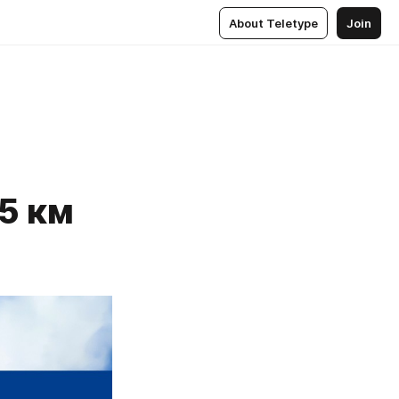
About Teletype
Join
,5 км