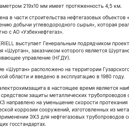
аметром 219х10 мм имеет протяженность 4,5 км.
ена в части строительства нефтегазовых объектов 
ению добычи углеводородного сырья», которая реал
тно с АО «Узбекнефтегаз».
ERIELL выступает Генеральным подрядчиком проект
 «Шуртан», заказчиком которого является Шуртанс
ывающее управление (НГДУ).
 «Шуртан» расположено на территории Гузарского
ой области и введено в эксплуатацию в 1980 году.
электрохимзащита в настоящее время является наиб
средством защиты металлических трубопроводов от
З направлено на уменьшение скорости протекания 
ской коррозии сооружений, изготовленных из метал
применении ЭХЗ для нефтегазовых трубопроводов с
их госстандартах.