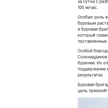
за сутки с ра
100 м/час. 
Особую роль в
буровым раств
и буровая бри
который грамо
поставленные 
Особой благод
Солохиддинов 
бурении. Их о
поддержании в
результатах.
Буровая брига
цель превзойт