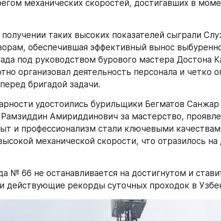
збегом механических скоростей, достигавших в моме
 получении таких высоких показателей сыграли Служ
орам, обеспечившая эффективный вынос выбуренног
гада под руководством бурового мастера Достона Ка
тно организовал деятельность персонала и четко о
перед бригадой задачи.
арности удостоились бурильщики Бегматов Санжар 
Рамзиддин Амириддинович за мастерство, проявлен
пыт и профессионализм стали ключевыми качествами
ысокой механической скорости, что отразилось на 
да № 66 не останавливается на достигнутом и ставит
и действующие рекорды суточных проходок в Узбе