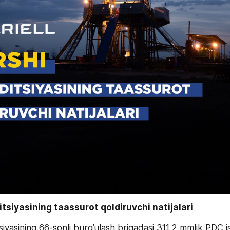
tsiyasining taassurot qoldiruvchi natijalari
iyasining 66-sonli burg’ulash brigadasi 311,2 mmlik PDC is