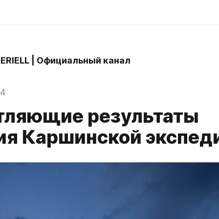
 ERIELL | Официальный канал
24
тляющие результаты
ия Каршинской экспед