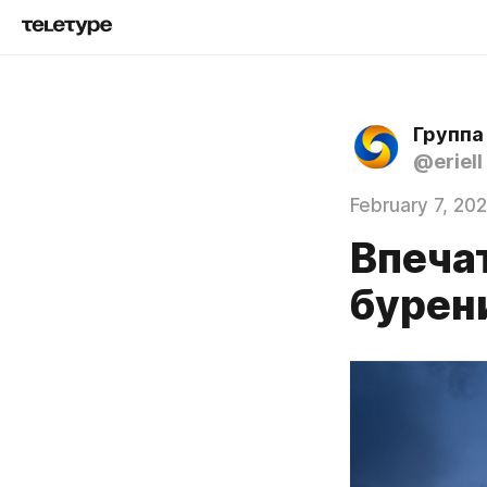
Группа
@eriell
February 7, 20
Впеча
бурен