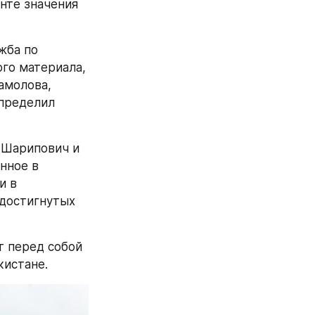
нте значения 
ба по 
о материала, 
молова, 
пределил 
Шарипович и 
ное в 
 в 
достигнутых 
 перед собой 
кистане.