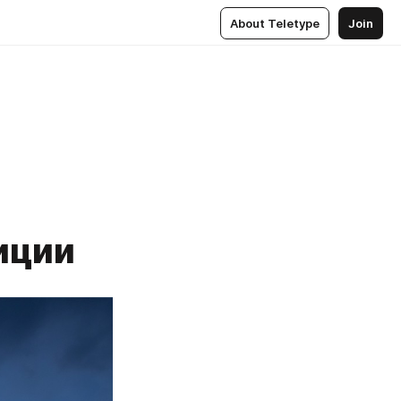
About Teletype
Join
иции