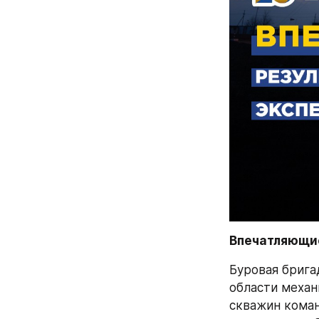
Впечатляющие
Буровая брига
области механ
скважин коман