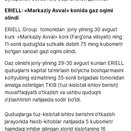
ERIELL: «Markaziy Avval» konida gaz oqimi 
olindi    
ERIELL Group  tomonidan  joriy yilning 30 avgust 
kuni  «Markaziy Avval» koni (Farg'ona viloyati) ning 
11-sonli qudug‘ida sutkalik debiti 75 ming kubometr 
bo‘lgan sanoat gazi oqimi olindi.
Gaz olinishi joriy yilning 29-30 avgust kunlari ERIELL 
quduqlarni kapital ta'mirlash bo‘yicha boshqarmasini  
koltyubing xizmatining 35-sonli brigadasi tomonidan 
amalga oshirilgan TKIB (tuz-kislotali ishlov berish) 
muvaffaqiyatli o‘tkazish va ushbu quduqni 
o‘zlashtirish natijasida sodir bo‘ldi.   
Quduqlarga tuz-kislotali ishlov berishni o‘tkazish 
jarayonida hisob-kitoblar natijasida 5 kubometr 
hajmdagi inhibe qilingan xlorid kislotaning 16 