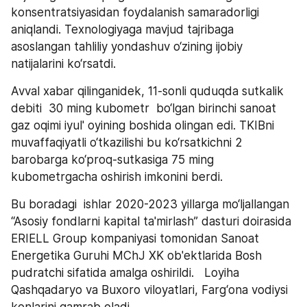
konsentratsiyasidan foydalanish samaradorligi 
aniqlandi. Texnologiyaga mavjud tajribaga 
asoslangan tahliliy yondashuv o‘zining ijobiy 
natijalarini ko‘rsatdi.
Avval xabar qilinganidek, 11-sonli quduqda sutkalik 
debiti  30 ming kubometr  bo‘lgan birinchi sanoat 
gaz oqimi iyul' oyining boshida olingan edi. TKIBni 
muvaffaqiyatli o‘tkazilishi bu ko‘rsatkichni 2 
barobarga ko‘proq-sutkasiga 75 ming 
kubometrgacha oshirish imkonini berdi.   
Bu boradagi  ishlar 2020-2023 yillarga mo‘ljallangan 
“Asosiy fondlarni kapital ta'mirlash” dasturi doirasida 
ERIELL Group kompaniyasi tomonidan Sanoat 
Energetika Guruhi MChJ XK ob'ektlarida Bosh 
pudratchi sifatida amalga oshirildi.   Loyiha 
Qashqadaryo va Buxoro viloyatlari, Farg‘ona vodiysi 