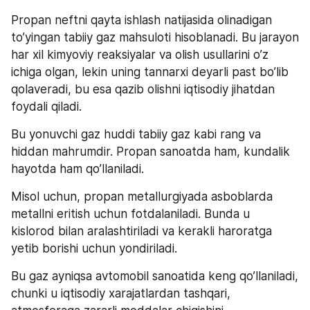
Propan neftni qayta ishlash natijasida olinadigan 
to’yingan tabiiy gaz mahsuloti hisoblanadi. Bu jarayon 
har xil kimyoviy reaksiyalar va olish usullarini o’z 
ichiga olgan, lekin uning tannarxi deyarli past bo’lib 
qolaveradi, bu esa qazib olishni iqtisodiy jihatdan 
foydali qiladi.
Bu yonuvchi gaz huddi tabiiy gaz kabi rang va 
hiddan mahrumdir. Propan sanoatda ham, kundalik 
hayotda ham qo’llaniladi.  
Misol uchun, propan metallurgiyada asboblarda 
metallni eritish uchun fotdalaniladi. Bunda u  
kislorod bilan aralashtiriladi va kerakli haroratga 
yetib borishi uchun yondiriladi.   
Bu gaz ayniqsa avtomobil sanoatida keng qo’llaniladi, 
chunki u iqtisodiy xarajatlardan tashqari, 