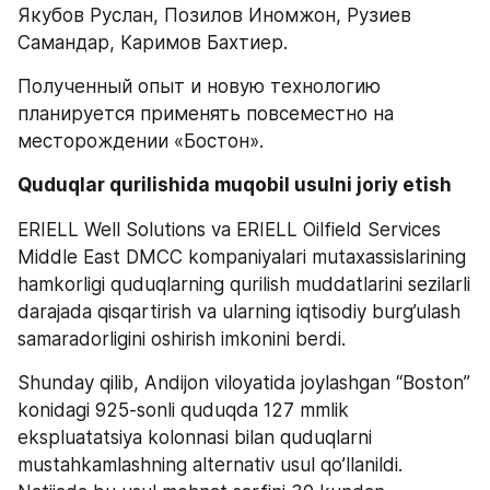
Якубов Руслан, Позилов Иномжон, Рузиев 
Самандар, Каримов Бахтиер.
Полученный опыт и новую технологию 
планируется применять повсеместно на 
месторождении «Бостон».
Quduqlar qurilishida muqobil usulni joriy etish
ERIELL Well Solutions va ERIELL Oilfield Services 
Middle East DMCC kompaniyalari mutaxassislarining 
hamkorligi quduqlarning qurilish muddatlarini sezilarli 
darajada qisqartirish va ularning iqtisodiy burg’ulash 
samaradorligini oshirish imkonini berdi.  
Shunday qilib, Andijon viloyatida joylashgan “Boston” 
konidagi 925-sonli quduqda 127 mmlik 
ekspluatatsiya kolonnasi bilan quduqlarni 
mustahkamlashning alternativ usul qo’llanildi. 