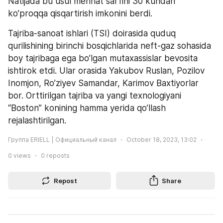
Natijada bu usul mehnat sarfini 30 kundan 
ko’proqqa qisqartirish imkonini berdi.   
Tajriba-sanoat ishlari (TSI) doirasida quduq 
qurilishining birinchi bosqichlarida neft-gaz sohasida 
boy tajribaga ega bo’lgan mutaxassislar bevosita 
ishtirok etdi. Ular orasida Yakubov Ruslan, Pozilov 
Inomjon, Ro’ziyev Samandar, Karimov Baxtiyorlar 
bor. Orttirilgan tajriba va yangi texnologiyani 
“Boston” konining hamma yerida qo’llash 
rejalashtirilgan.
Группа ERIELL | Официальный канал
October 18, 2023, 13:02
0
views
0
reposts
Repost
Share