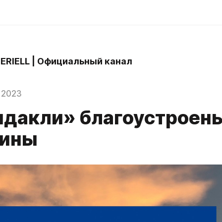
 ERIELL | Официальный канал
 2023
ндакли» благоустроены
жины