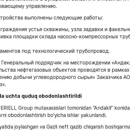
ывающему управлению.
стройства выполнены следующие работы:
ограждения устья скважины, узла задавки и факельн
ливка площадки склада насосно-компрессорных труб
аментов под технологический трубопровод.
– Генеральный подрядчик на месторождении «Андакл
льства нефтегазовых объектов проводятся в рамках
ению добычи углеводородного сырья» Заказчика АО 
з».
da uchta quduq obodonlashtirildi 
 ERIELL Group mutaxassislari tomonidan “Andakli” konida 
rni obodonlashtirish bo’yicha ishlar yakunlandi. 
atida joylashgan va Gazli neft qazib chiqarish boshqarmasi