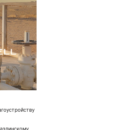
гоустройству 
азлинскому 