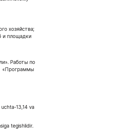
ого хозяйства;
 и площадки 
и». Работы по 
  «Программы 
uchta-13,14 va 
ga tegishlidir.