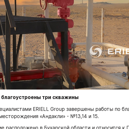
 благоустроены три скважины
пециалистами ERIELL Group завершены работы по бла
месторождения «Андакли» - №13,14 и 15. 
 расположено в Бухарской области и относится к Г