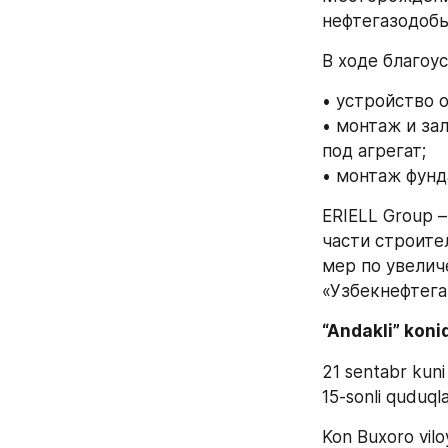
нефтегазодоб
В ходе благоу
• устройство 
• монтаж и за
под агрегат;
• монтаж фунд
ERIELL Group 
части строите
мер по увелич
«Узбекнефтега
“Andakli” koni
21 sentabr kuni
15-sonli quduqla
Kon Buxoro viloy