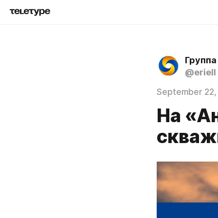
Группа
@eriell
September 22,
На «А
сква