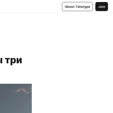
About Teletype
Join
 три