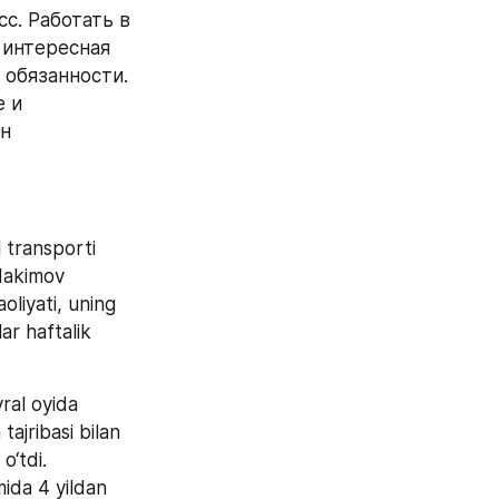
. Работать в 
 интересная 
обязанности. 
 и 
н 
transporti 
Hakimov 
liyati, uning 
r haftalik 
al oyida 
ajribasi bilan 
o‘tdi.