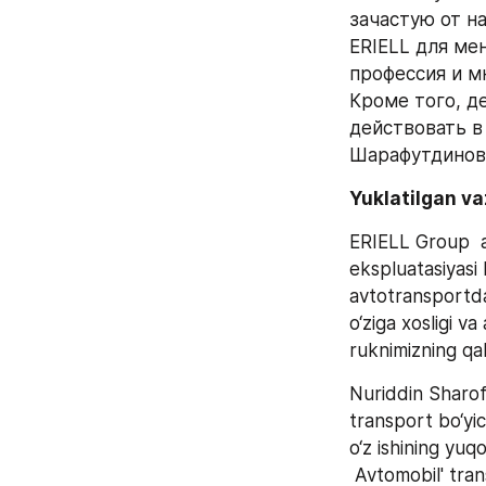
зачастую от н
ERIELL для мен
профессия и м
Кроме того, д
действовать в
Шарафутдинов
Yuklatilgan vaz
ERIELL Group  av
ekspluatasiyasi
avtotransportda
o‘ziga xosligi v
ruknimizning qa
Nuriddin Sharof
transport bo‘yic
o‘z ishining yuqo
 Avtomobil' transportidan foydalanish bo‘yicha yetakchi muhandis lavozimida 4 yildan 