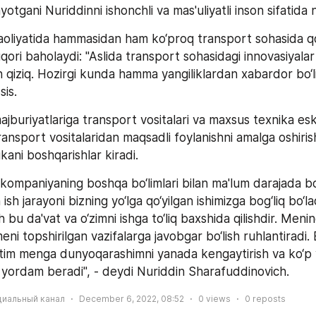
yotgani Nuriddinni ishonchli va mas'uliyatli inson sifatida 
oliyatida hammasidan ham ko‘proq transport sohasida qo‘l
uqori baholaydi: "Aslida transport sohasidagi innovasiyalar 
an qiziq. Hozirgi kunda hamma yangiliklardan xabardor bo‘l
is. 
jburiyatlariga transport vositalari va maxsus texnika eskp
transport vositalaridan maqsadli foylanishni amalga oshirish
ikani boshqarishlar kiradi.  
 kompaniyaning boshqa bo‘limlari bilan ma'lum darajada bo
ish jarayoni bizning yo‘lga qo‘yilgan ishimizga bog‘liq bo‘l
bu da'vat va o‘zimni ishga to‘liq baxshida qilishdir. Mening 
ni topshirilgan vazifalarga javobgar bo‘lish ruhlantiradi.
atim menga dunyoqarashimni yanada kengaytirish va ko‘p va
a yordam beradi", - deydi Nuriddin Sharafuddinovich.
циальный канал
December 6, 2022, 08:52
0
views
0
reposts