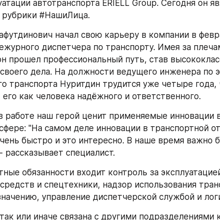
атации автотранспорта ERIELL Group. Сегодня он яв
 рубрики #НашиЛица.
футдинович начал свою карьеру в компании в февра
ежурного диспетчера по транспорту. Имея за плечам
он прошел профессиональный путь, став высококлас
своего дела. На должности ведущего инженера по э
о транспорта Нуритдин трудится уже четыре года, ч
 его как человека надёжного и ответственного. 
в работе наш герой ценит применяемые инновации в
сфере: "На самом деле инновации в транспортной от
чень быстро и это интересно. В наше время важно б
 - рассказывает специалист.
тные обязанности входит контроль за эксплуатацией
средств и спецтехники, надзор использования тран
значению, управление диспетчерской службой и лог
так или иначе связана с другими подразделениями к