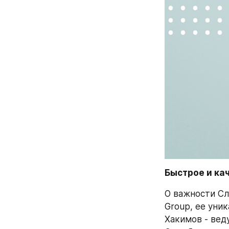
Быстрое и ка
О важности Сл
Group, ее уни
Хакимов - вед