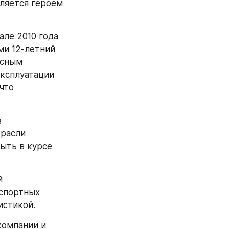
ляется героем 
ле 2010 года 
и 12-летний 
сным 
ксплуатации 
то 
 
расли 
ыть в курсе 
 
спортных 
истикой.
омпании и 