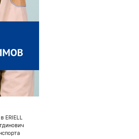
в ERIELL 
тдинович 
спорта 