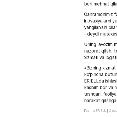
beri mehnat qila
Qahramonimiz fa
inovasiyalarni y
yangilanishi bil
- deydi mutaxass
Uning lavozim ma
nazorat qilish, 
xizmati va logist
«Bizning xizmat
ko‘pincha butun 
ERIELLda ishlash 
kasbim bor va me
tashqari, faoliy
harakat qilishg
Группа ERIELL | Офи