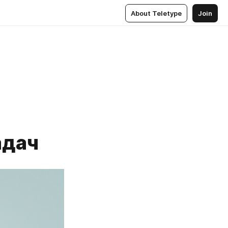
About Teletype
Join
адач