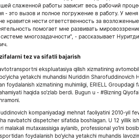
ашей слаженной работы зависит весь рабочий процесс
я - это вызов и полное погружение в работу. У меня
не нравится нести ответственность за возложенные 
еятельность помогает мне развивать мировоззрение
 системе многозадачности", - рассказывает Нуритди
ич.
ifalarni tez va sifatli bajarish  
totransportni ekspluatasiya qilish xizmatining avtomobil 
 bo‘yicha yetakchi muhandisi Nuriddin Sharofuddinovich 
n foydalanish xizmatining muhimligi, ERIELL Groupdagi fao
a ahamiyati haqida so‘zlab berdi. Bugun u - #Bizning Qiyofala
hramoni.  
uddinovich kompaniyadagi mehnat faoliyatini 2010-yil fevr
ha navbatchi dispetcher sifatida boshlagan. U 12 yillik ish t
ri malakali mutaxassisiga aylanib, professional yo‘lni bosib 