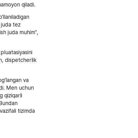
namoyon qiladi.  
laniladigan 
juda tez 
ish juda muhim", 
luatasiyasini 
, dispetcherlik 
g‘langan va 
adi. Men uchun 
qiziqarli 
 Bundan 
zifali tizimda 