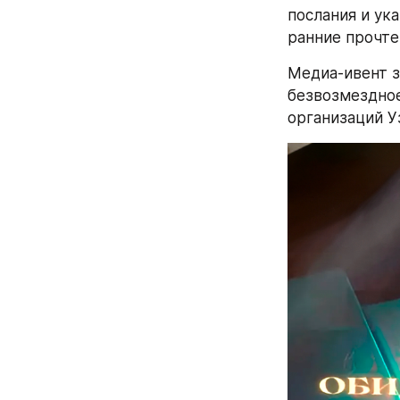
послания и ук
ранние прочте
Медиа-ивент з
безвозмездное
организаций У