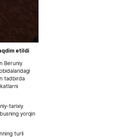
qdim etildi 
 Beruniy 
bidalaridagi 
an tadbirda 
katlarni 
y-tarixiy 
busning yorqin 
ning turli 