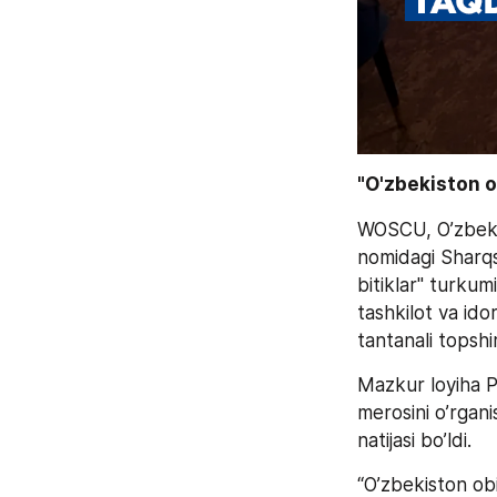
"O'zbekiston o
WOSCU, O’zbeki
nomidagi Sharqsh
bitiklar" turkumi
tashkilot va idor
tantanali topshi
Mazkur loyiha P
merosini o’rgan
natijasi bo’ldi.
“O’zbekiston obi