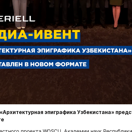
«Архитектурная эпиграфика Узбекистана» предст
те
естного проекта WOSCU, Академии наук Республики 