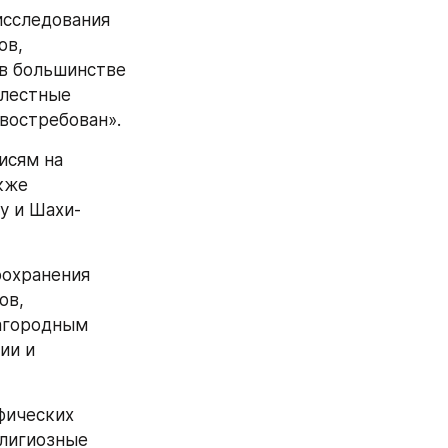
сследования 
в, 
в большинстве 
лестные 
 востребован».
сям на 
кже 
у и Шахи-
охранения 
в, 
агородным 
и и 
ических 
лигиозные 