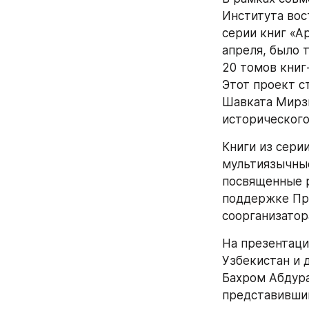
Института вос
серии книг «А
апреля, было 
20 томов книг
Этот проект с
Шавката Мирзи
исторического
Книги из сери
мультиязычные
посвященные р
поддержке Пра
соорганизатор
На презентаци
Узбекистан и 
Бахром Абдура
представивши