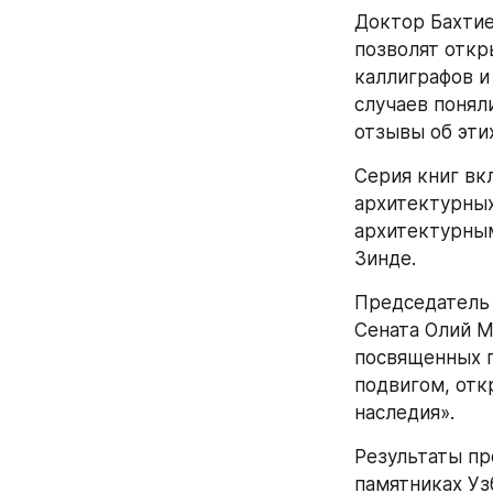
Доктор Бахтие
позволят откр
каллиграфов и
случаев понял
отзывы об этих
Серия книг вк
архитектурных
архитектурным
Зинде.
Председатель 
Сената Олий М
посвященных п
подвигом, отк
наследия».
Результаты пр
памятниках Уз