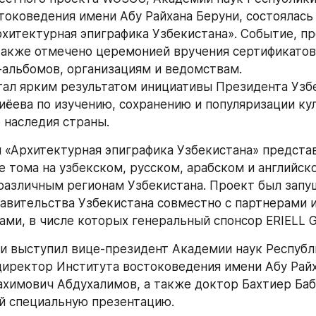
токоведения имени Абу Райхана Беруни, состоялась 
рхитектурная эпиграфика Узбекистана». Событие, п
также отмечено церемонией вручения сертификатов 
-альбомов, организациям и ведомствам.
тал ярким результатом инициативы Президента Узбе
ёева по изучению, сохранению и популяризации ку
 наследия страны.
и «Архитектурная эпиграфика Узбекистана» представ
 тома на узбекском, русском, арабском и английско
азличным регионам Узбекистана. Проект был запущ
вительства Узбекистана совместно с партнерами и
ами, в числе которых генеральный спонсор ERIELL G
и выступил вице-президент Академии наук Республи
директор Института востоковедения имени Абу Райх
химович Абдухалимов, а также доктор Бахтиер Баб
й специальную презентацию.