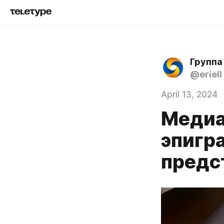
Группа
@eriell
April 13, 2024
Медиа
эпигр
предс