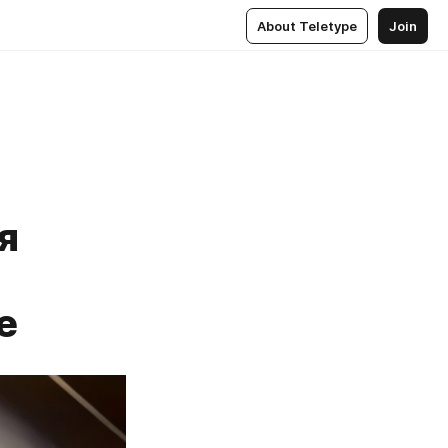
About Teletype
Join
я
е