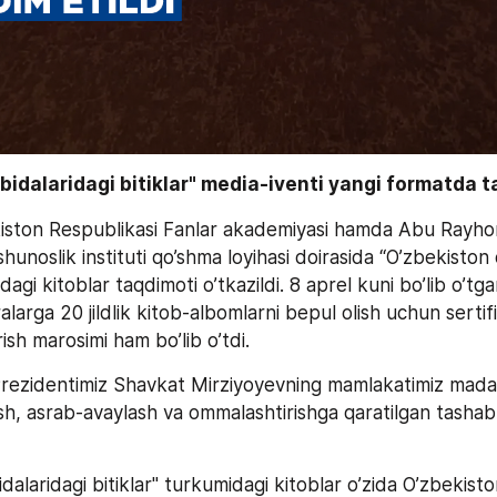
bidalaridagi bitiklar" media-iventi yangi formatda ta
ston Respublikasi Fanlar akademiyasi hamda Abu Rayhon
unoslik instituti qo’shma loyihasi doirasida “O’zbekiston o
dagi kitoblar taqdimoti o’tkazildi. 8 aprel kuni bo’lib o’tg
alarga 20 jildlik kitob-albomlarni bepul olish uchun sertifi
rish marosimi ham bo’lib o’tdi.
rezidentimiz Shavkat Mirziyoyevning mamlakatimiz madani
ish, asrab-avaylash va ommalashtirishga qaratilgan tashab
dalaridagi bitiklar" turkumidagi kitoblar o’zida O’zbekiston