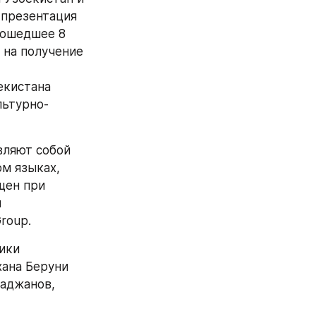
презентация 
рошедшее 8 
на получение 
кистана 
льтурно-
ляют собой 
м языках, 
ен при 
 
roup.
ки 
ана Беруни 
аджанов, 