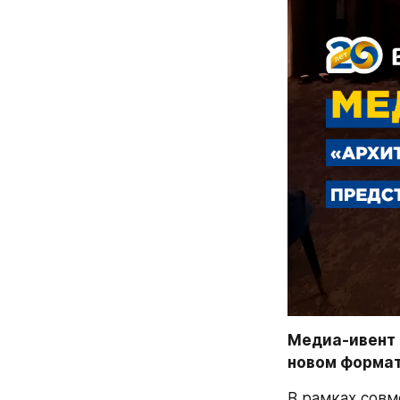
Медиа-ивент 
новом форма
В рамках совм