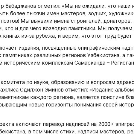
р Бабаджанов отметил: «Мы не ожидали, что наши и
ыть более тысячи имен мастеров, зодчих, художнико
 поэтов! Мы выявили имена строителей, донаторов, 
и, кто и для чего возводил памятники. Мы получаем 
 книгах из-за рубежа, и верим, что этот труд будет
лючает издания, посвященные эпиграфическим надпи
 памятниках различных регионов Узбекистана, а та
 историческим комплексам Самарканда – Регистан
комитета по науке, образованию и вопросам здраво
ажлиса Одилжон Эминов отметил: «Издание альбомо
амятникам каждого региона, является поистине бл
рывающим новые горизонты понимания своей истори
оекта включают перевод надписей на 2000+ эпиграф
бекистана, в том числе стихи, надписи мастеров, ре