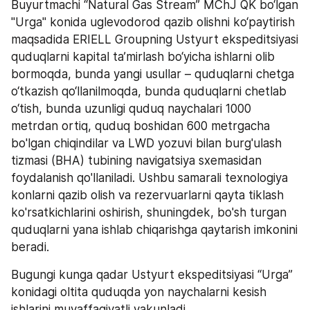
Buyurtmachi “Natural Gas Stream” MChJ QK bo‘lgan 
"Urga" konida uglevodorod qazib olishni ko‘paytirish 
maqsadida ERIELL Groupning Ustyurt ekspeditsiyasi 
quduqlarni kapital ta’mirlash bo‘yicha ishlarni olib 
bormoqda, bunda yangi usullar – quduqlarni chetga 
o‘tkazish qo‘llanilmoqda, bunda quduqlarni chetlab 
o‘tish, bunda uzunligi quduq naychalari 1000 
metrdan ortiq, quduq boshidan 600 metrgacha 
bo'lgan chiqindilar va LWD yozuvi bilan burg'ulash 
tizmasi (BHA) tubining navigatsiya sxemasidan 
foydalanish qo'llaniladi. Ushbu samarali texnologiya 
konlarni qazib olish va rezervuarlarni qayta tiklash 
ko'rsatkichlarini oshirish, shuningdek, bo'sh turgan 
quduqlarni yana ishlab chiqarishga qaytarish imkonini 
beradi.
Bugungi kunga qadar Ustyurt ekspeditsiyasi “Urga” 
konidagi oltita quduqda yon naychalarni kesish 
ishlarini muvaffaqiyatli yakunladi.