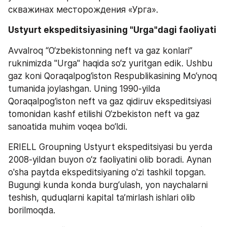
скважинах месторождения «Урга».
Ustyurt ekspeditsiyasining "Urga"dagi faoliyati
Avvalroq “O‘zbekistonning neft va gaz konlari” 
ruknimizda "Urga" haqida so‘z yuritgan edik. Ushbu 
gaz koni Qoraqalpog‘iston Respublikasining Mo‘ynoq 
tumanida joylashgan. Uning 1990-yilda 
Qoraqalpog‘iston neft va gaz qidiruv ekspeditsiyasi 
tomonidan kashf etilishi O‘zbekiston neft va gaz 
sanoatida muhim voqea bo‘ldi.
ERIELL Groupning Ustyurt ekspeditsiyasi bu yerda 
2008-yildan buyon o‘z faoliyatini olib boradi. Aynan 
o'sha paytda ekspeditsiyaning o'zi tashkil topgan. 
Bugungi kunda konda burg‘ulash, yon naychalarni 
teshish, quduqlarni kapital ta’mirlash ishlari olib 
borilmoqda.