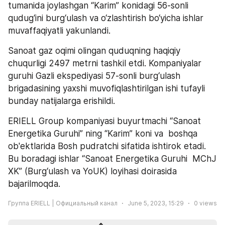
tumanida joylashgan “Karim” konidagi 56-sonli 
qudug‘ini burg‘ulash va o‘zlashtirish bo‘yicha ishlar 
muvaffaqiyatli yakunlandi.
Sanoat gaz oqimi olingan quduqning haqiqiy 
chuqurligi 2497 metrni tashkil etdi. Kompaniyalar 
guruhi Gazli ekspediyasi 57-sonli burg‘ulash 
brigadasining yaxshi muvofiqlashtirilgan ishi tufayli 
bunday natijalarga erishildi.
ERIELL Group kompaniyasi buyurtmachi “Sanoat 
Energetika Guruhi” ning “Karim” koni va  boshqa 
ob'ektlarida Bosh pudratchi sifatida ishtirok etadi. 
Bu boradagi ishlar “Sanoat Energetika Guruhi  MChJ 
XK” (Burg‘ulash va YoUK) loyihasi doirasida 
bajarilmoqda.
Группа ERIELL | Официальный канал
June 5, 2023, 15:29
0
views