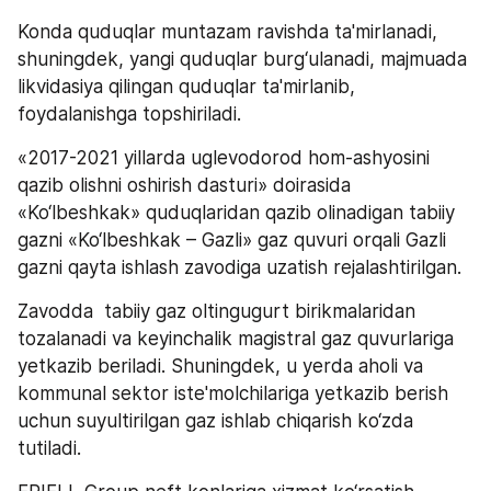
Konda quduqlar muntazam ravishda ta'mirlanadi, 
shuningdek, yangi quduqlar burg‘ulanadi, majmuada 
likvidasiya qilingan quduqlar ta'mirlanib, 
foydalanishga topshiriladi. 
«2017-2021 yillarda uglevodorod hom-ashyosini 
qazib olishni oshirish dasturi» doirasida 
«Ko‘lbeshkak» quduqlaridan qazib olinadigan tabiiy 
gazni «Ko‘lbeshkak – Gazli» gaz quvuri orqali Gazli 
gazni qayta ishlash zavodiga uzatish rejalashtirilgan.
Zavodda  tabiiy gaz oltingugurt birikmalaridan 
tozalanadi va keyinchalik magistral gaz quvurlariga 
yetkazib beriladi. Shuningdek, u yerda aholi va 
kommunal sektor iste'molchilariga yetkazib berish 
uchun suyultirilgan gaz ishlab chiqarish ko‘zda 
tutiladi.