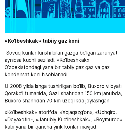
«Ko‘lbeshkak» tabiiy gaz koni
 Sovuq kunlar kirishi bilan gazga bo‘lgan zaruriyat 
ayniqsa kuchli seziladi. «Ko‘lbeshkak» – 
O‘zbekistondagi yana bir tabiiy gaz gaz va gaz 
kondensat koni hisoblanadi.
U 2008 yilda ishga tushirilgan bo‘lib, Buxoro viloyati 
Qorako‘l tumanida, Gazli shahridan 150 km janubda, 
Buxoro shahridan 70 km uzoqlikda joylashgan.
«Ko‘lbeshkak» atorifda  «Xojaqazg‘on», «Uchqir», 
«Doyaxotin», «Janubiy Kuo‘lbeshkak», «Boymurod» 
kabi yana bir qancha yirik konlar mavjud.