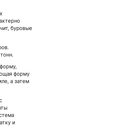
 
актерно 
ит, буровые 
ов. 
тонн.
форму, 
ющая форму 
е, а затем 
 
ты 
стема 
тку и 