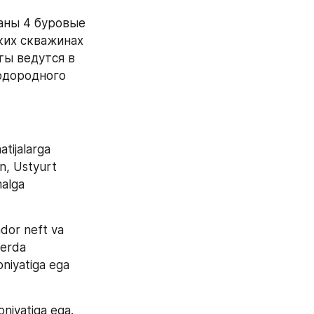
аны 4 буровые 
ких скважинах 
ы ведутся в 
дородного 
tijalarga 
n, Ustyurt 
alga 
dor neft va 
yerda 
niyatiga ega 
iyatiga ega. 