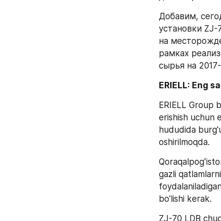
Добавим, сего
установки ZJ-
на месторожде
рамках реализ
сырья на 2017-
ERIELL: Eng s
ERIELL Group but
erishish uchun 
hududida burg'u
oshirilmoqda.
Qoraqalpogʻisto
gazli qatlamlarni
foydalaniladiga
bo'lishi kerak.
ZJ-70 LDB chuqu