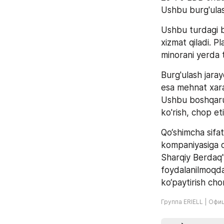
Ushbu burg'ulas
Ushbu turdagi bu
xizmat qiladi. P
minorani yerda t
Burg'ulash jaray
esa mehnat xaraja
Ushbu boshqaruv 
ko'rish, chop e
Qo‘shimcha sifa
kompaniyasiga q
Sharqiy Berdaq" 
foydalanilmoqda
ko‘paytirish cho
Группа ERIELL | Офи