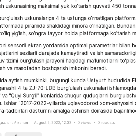
h uskunasining maksimal yuk ko'tarish quvvati 450 tonnan
rg'ulash uskunalariga 4 ta ustunga o'rnatilgan platforma 
latformada piramida shaklidagi minora o'rnatilgan. Bundan 
o'liq yig'ish, so'ngra tayyor holda platformaga ko'tarish 
oni sensorli ekran yordamida optimal parametrlar bilan bo
tlarini sezilarli darajada kamaytiradi va ish samaradorligin
tizimi burg'ulash jarayoni haqidagi ma'lumotlarni to'plash
tish va masofadan boshqarish imkonini beradi.
tida aytish mumkinki, bugungi kunda Ustyurt hududida E
arashli 4 ta ZJ-70-LDB burg‘ulash uskunalari ishlamoqda, 
va "Quyi Surg‘il" konlarida chuqur quduqlarni burg‘ulash
. Ishlar “2017-2022-yillarda uglevodorod xom-ashyosini qa
ra-tadbirlari dasturi”ni amalga oshirish doirasida bajarilm
циальный канал
August 2, 2022, 12:32
0
views
0
reposts