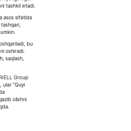
i tashkil etadi.
asos sifatida 
tashqari, 
mumkin.
shqariladi, bu 
i oshiradi. 
, saqlash, 
RIELL Group 
ular "Quyi 
da 
zib olishni 
oqda.