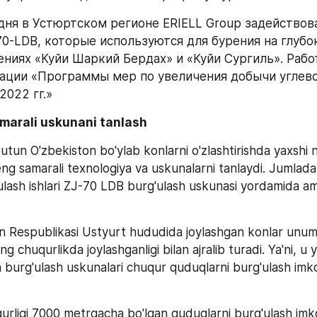
дня в Устюртском регионе ERIELL Group задействов
70-LDB, которые используются для бурения на глубо
ниях «Куйи Шаркий Бердах» и «Куйи Сургиль». Работ
ации «Программы мер по увеличения добычи углево
2022 гг.»
amarali uskunani tanlash
un O'zbekiston bo'ylab konlarni o'zlashtirishda yaxshi na
eng samarali texnologiya va uskunalarni tanlaydi. Jumlada
lash ishlari ZJ-70 LDB burg'ulash uskunasi yordamida am
n Respublikasi Ustyurt hududida joylashgan konlar unum
ng chuqurlikda joylashganligi bilan ajralib turadi. Ya'ni, u 
n burg'ulash uskunalari chuqur quduqlarni burg'ulash imko
rligi 7000 metrgacha bo'lgan quduqlarni burg'ulash imkon