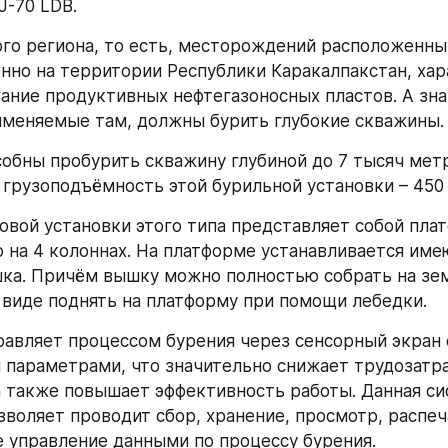
J-70 LDB.
го региона, то есть, месторождений расположенных
но на территории Республики Каракалпакстан, хар
гание продуктивных нефтегазоносных пластов. А знач
именяемые там, должны бурить глубокие скважины.
собны пробурить скважину глубиной до 7 тысяч метр
грузоподъёмность этой бурильной установки – 450 
овой установки этого типа представляет собой плат
 на 4 колоннах. На платформе устанавливается име
а. Причём вышку можно полностью собрать на земл
 виде поднять на платформу при помощи лебедки.
авляет процессом бурения через сенсорный экран с
параметрами, что значительно снижает трудозатра
а также повышает эффективность работы. Данная си
зволяет проводит сбор, хранение, просмотр, распеча
 управление данными по процессу бурения.