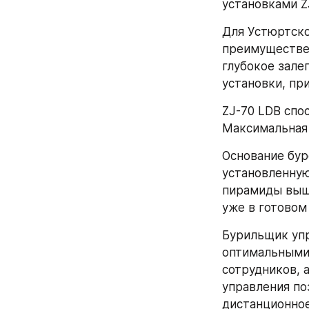
установками Z
Для Устюртско
преимуществен
глубокое зале
установки, пр
ZJ-70 LDB спо
Максимальная 
Основание бур
установленную
пирамиды вышк
уже в готовом
Бурильщик упр
оптимальными 
сотрудников, 
управления по
дистанционное