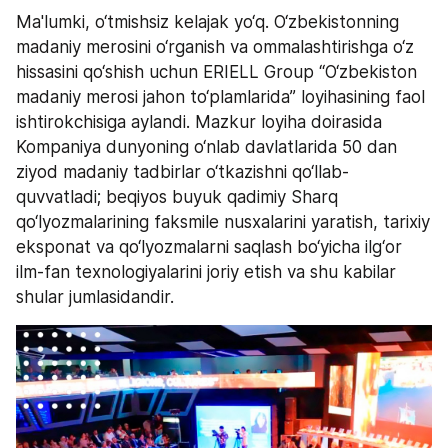
Ma'lumki, o‘tmishsiz kelajak yo‘q. O‘zbekistonning 
madaniy merosini o‘rganish va ommalashtirishga o‘z 
hissasini qo‘shish uchun ERIELL Group “O‘zbekiston 
madaniy merosi jahon to‘plamlarida” loyihasining faol 
ishtirokchisiga aylandi. Mazkur loyiha doirasida 
Kompaniya dunyoning o‘nlab davlatlarida 50 dan 
ziyod madaniy tadbirlar o‘tkazishni qo‘llab-
quvvatladi; beqiyos buyuk qadimiy Sharq 
qo‘lyozmalarining faksmile nusxalarini yaratish, tarixiy 
eksponat va qo‘lyozmalarni saqlash bo‘yicha ilg‘or 
ilm-fan texnologiyalarini joriy etish va shu kabilar 
shular jumlasidandir.