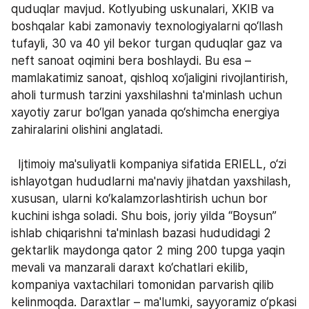
quduqlar mavjud. Kotlyubing uskunalari, XKIB va 
boshqalar kabi zamonaviy texnologiyalarni qo‘llash 
tufayli, 30 va 40 yil bekor turgan quduqlar gaz va 
neft sanoat oqimini bera boshlaydi. Bu esa – 
mamlakatimiz sanoat, qishloq xo‘jaligini rivojlantirish, 
aholi turmush tarzini yaxshilashni ta'minlash uchun 
xayotiy zarur bo‘lgan yanada qo‘shimcha energiya 
zahiralarini olishini anglatadi.
  Ijtimoiy ma'suliyatli kompaniya sifatida ERIELL, o‘zi 
ishlayotgan hududlarni ma'naviy jihatdan yaxshilash, 
xususan, ularni ko‘kalamzorlashtirish uchun bor 
kuchini ishga soladi. Shu bois, joriy yilda “Boysun” 
ishlab chiqarishni ta'minlash bazasi hududidagi 2 
gektarlik maydonga qator 2 ming 200 tupga yaqin 
mevali va manzarali daraxt ko‘chatlari ekilib, 
kompaniya vaxtachilari tomonidan parvarish qilib 
kelinmoqda. Daraxtlar – ma'lumki, sayyoramiz o‘pkasi 