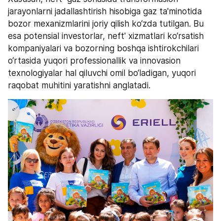
jarayonlarni jadallashtirish hisobiga gaz ta'minotida 
bozor mexanizmlarini joriy qilish ko‘zda tutilgan. Bu 
esa potensial investorlar, neft' xizmatlari ko‘rsatish 
kompaniyalari va bozorning boshqa ishtirokchilari 
o‘rtasida yuqori professionallik va innovasion 
texnologiyalar hal qiluvchi omil bo‘ladigan, yuqori 
raqobat muhitini yaratishni anglatadi.