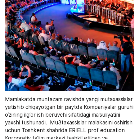
Mamlakatda muntazam ravishda yangi mutaxassislar 
yetishib chiqayotgan bir paytda Kompaniyalar guruhi 
o‘zining ilg‘or ish beruvchi sifatidagi ma'suliyatini 
yaxshi tushunadi.  Mu3taxassislar malakasini oshirish 
uchun Toshkent shahrida ERIELL prof education 
Korporativ ta'lim markazi tashkil etilgan va 