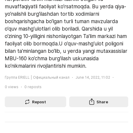
muvaffaqiyatli faoliyat ko‘rsatmoqda. Bu yerda qiya-
yo‘nalishli burg‘ilashdan tortib xodimlarni 
boshqarishgacha bo‘lgan turli tuman mavzularda 
o‘quv mashg‘ulotlari olib boriladi. Qarshida u yil 
o‘zining 10-yilligini nishonlayotgan Ta'lim markazi ham 
faoliyat olib bormoqda.U o‘quv-mashg‘ulot poligoni 
bilan ta'minlangan bo‘lib, u yerda yangi mutaxassislar 
MBU-160 ko‘chma burg‘ilash uskunasida 
ko‘nikmalarini rivojlantirishi mumkin.
Группа ERIELL | Официальный канал
June 14, 2022, 11:02
0
views
0
reposts
Repost
Share