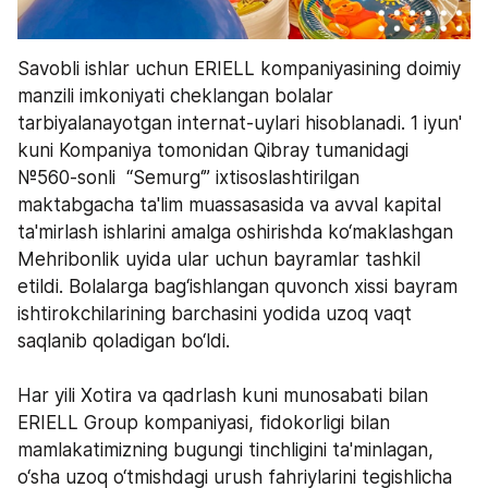
Savobli ishlar uchun ERIELL kompaniyasining doimiy 
manzili imkoniyati cheklangan bolalar 
tarbiyalanayotgan internat-uylari hisoblanadi. 1 iyun' 
kuni Kompaniya tomonidan Qibray tumanidagi 
№560-sonli  “Semurg‘” ixtisoslashtirilgan 
maktabgacha ta'lim muassasasida va avval kapital 
ta'mirlash ishlarini amalga oshirishda ko‘maklashgan 
Mehribonlik uyida ular uchun bayramlar tashkil 
etildi. Bolalarga bag‘ishlangan quvonch xissi bayram 
ishtirokchilarining barchasini yodida uzoq vaqt 
saqlanib qoladigan bo‘ldi.
Har yili Xotira va qadrlash kuni munosabati bilan 
ERIELL Group kompaniyasi, fidokorligi bilan 
mamlakatimizning bugungi tinchligini ta'minlagan, 
o‘sha uzoq o‘tmishdagi urush fahriylarini tegishlicha 