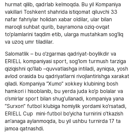
hurmat qilib, qadrlab kelmoqda. Bu yil Kompaniya 
vakillari Toshkent shahrida istiqomat qiluvchi 33 
nafar fahriylar holidan xabar oldilar, ular bilan 
maroqli suhbat qurib, bayramona oziq-ovqat 
to‘plamlarini taqdim etib, ularga mustahkam sog‘liq 
va uzoq umr tiladilar.
Salomatlik – bu o‘zgarmas qadriyat-boylikdir va 
ERIELL kompaniyasi sport, sog‘lom turmush tarziga 
qiziqishni qo‘llab –quvvatlashga intiladi, ayniqsa, yosh 
avlod orasida bu qadriyatlarni rivojlantirishga xarakat 
qiladi. Kompaniya “Xumo” xokkey klubining bosh 
hamkori i hisoblanib, bu yerda juda ko‘p bolalar va 
o‘smirlar sport bilan shug‘ullanadi, kompaniya yana 
“Surxon” futbol klubiga homiylik yordami ko‘rsatadi, 
ERIELL Cup  mini-futbol bo‘yicha turnirini o‘tkazish 
an'anaga aylanmoqda, bu yil ushbu turnirda 17 ta 
jamoa qatnashdi.