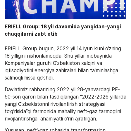
ERIELL Group: 18 yil davomida yangidan-yangi 
chuqqilarni zabt etib
ERIELL Group bugun, 2022 yil 14 iyun kuni o‘zning 
18 yilligini nishonlamoqda. Shu yillar mobaynida 
Kompaniyalar guruhi O‘zbekiston xalqini va 
iqtisodiyotini energiya zahiralari bilan ta'minlashga 
salmoqli hissa qo‘shdi.
Davlatimiz rahbarining 2022 yil 28-yanvardagi PF-
60-son qarori bilan tasdiqlangan “2022-2026 yillarda 
yangi O‘zbekistonni rivojlantirish strategiyasi 
to‘g‘risida”gi farmonida mahalliy neft-gaz tarmog‘ini 
rivojlantirishga  ahamiyatli o‘rin ajratilgan.
Xususan, neft'-gaz sohasida transformasion 