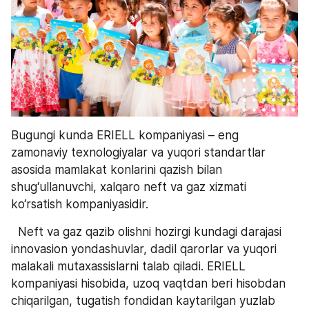
Bugungi kunda ERIELL kompaniyasi – eng 
zamonaviy texnologiyalar va yuqori standartlar 
asosida mamlakat konlarini qazish bilan 
shug‘ullanuvchi, xalqaro neft va gaz xizmati 
ko‘rsatish kompaniyasidir.
  Neft va gaz qazib olishni hozirgi kundagi darajasi 
innovasion yondashuvlar, dadil qarorlar va yuqori 
malakali mutaxassislarni talab qiladi. ERIELL 
kompaniyasi hisobida, uzoq vaqtdan beri hisobdan 
chiqarilgan, tugatish fondidan kaytarilgan yuzlab 