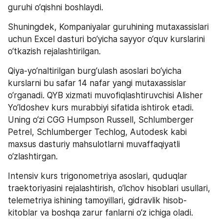
guruhi o‘qishni boshlaydi.  
Shuningdek, Kompaniyalar guruhining mutaxassislari 
uchun Excel dasturi bo‘yicha sayyor o‘quv kurslarini 
o‘tkazish rejalashtirilgan. 
Qiya-yo‘naltirilgan burg‘ulash asoslari bo‘yicha 
kurslarni bu safar 14 nafar yangi mutaxassislar 
o‘rganadi. QYB xizmati muvofiqlashtiruvchisi Alisher 
Yo‘ldoshev kurs murabbiyi sifatida ishtirok etadi. 
Uning o‘zi CGG Humpson Russell, Schlumberger 
Petrel, Schlumberger Techlog, Autodesk kabi 
maxsus dasturiy mahsulotlarni muvaffaqiyatli 
o‘zlashtirgan. 
Intensiv kurs trigonometriya asoslari, quduqlar 
traektoriyasini rejalashtirish, o‘lchov hisoblari usullari, 
telemetriya ishining tamoyillari, gidravlik hisob-
kitoblar va boshqa zarur fanlarni o‘z ichiga oladi. 