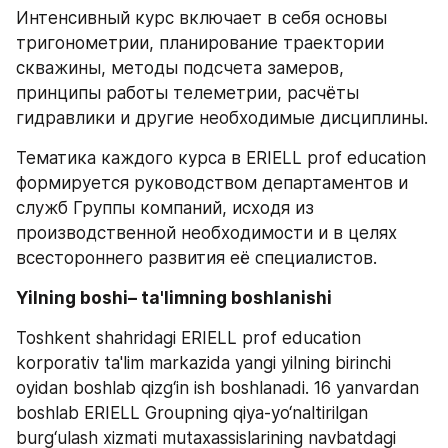
Интенсивный курс включает в себя основы 
тригонометрии, планирование траектории 
скважины, методы подсчета замеров, 
принципы работы телеметрии, расчёты 
гидравлики и другие необходимые дисциплины.
Тематика каждого курса в ERIELL prof education 
формируется руководством департаментов и 
служб Группы компаний, исходя из 
производственной необходимости и в целях 
всестороннего развития её специалистов.
Yilning boshi– ta'limning boshlanishi
Toshkent shahridagi ERIELL prof education 
korporativ ta'lim markazida yangi yilning birinchi 
oyidan boshlab qizg‘in ish boshlanadi. 16 yanvardan 
boshlab ERIELL Groupning qiya-yo‘naltirilgan 
burg‘ulash xizmati mutaxassislarining navbatdagi 