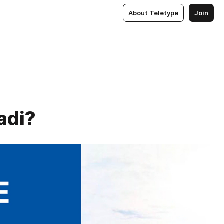
About Teletype
Join
adi?