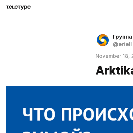
Группа
@eriell
November 18, 
Arktik