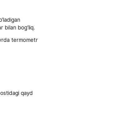
‘ladigan 
r bilan bog‘liq.
avrda termometr 
ostidagi qayd 