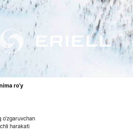
nima ro‘y 
g o‘zgaruvchan 
hli harakati 