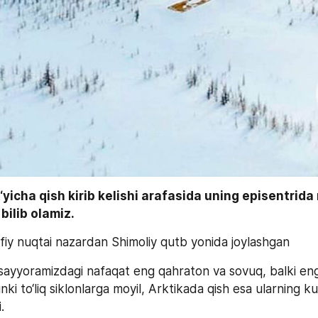
yicha qish kirib kelishi arafasida uning episentrida 
bilib olamiz.
rofiy nuqtai nazardan Shimoliy qutb yonida joylashgan
mi sayyoramizdagi nafaqat eng qahraton va sovuq, balki en
nki to‘liq siklonlarga moyil, Arktikada qish esa ularning kuc
.