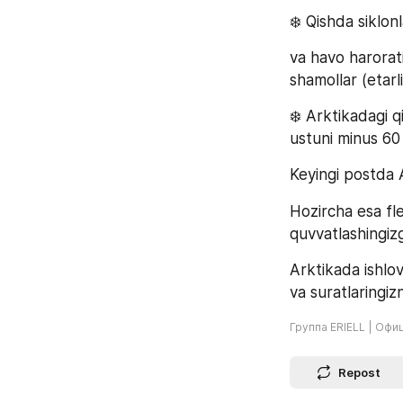
❄️ Qishda siklon
va havo harorati
shamollar (etarli
❄️ Arktikadagi 
ustuni minus 60
Keyingi postda 
Hozircha esa fl
quvvatlashingiz
Arktikada ishlov
va suratlaringiz
Группа ERIELL | Офи
Repost