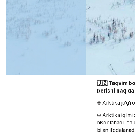
🇺🇿 Taqvim bo‘
berishi haqida 
❄️ Arktika jo‘g‘
❄️ Arktika iqli
hisoblanadi, chu
bilan ifodalanadi