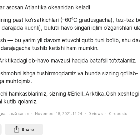
lar asosan Atlantika okeanidan keladi
ning past ko‘rsatkichlari (–60°C gradusgacha), tez-tez bo
 darajada kuchli), bulutli havo singari iqlim o‘zgarishlari ula
qish — bu yarim yil davom etuvchi qutb tuni bo‘lib, shu d
 darajagacha tushib ketishi ham mumkin.
Arktikadagi ob-havo mavzusi haqida batafsil to‘xtalamiz.
eshmobni ishga tushirmoqdamiz va bunda sizning qo‘llab-
ga muhtojmiz.
chi hamkasblarimiz, sizning #Eriell_Arktika_Qish xeshtegi 
ni kutib qolamiz.
циальный канал
November 18, 2021, 12:24
0
views
0
reposts
Share