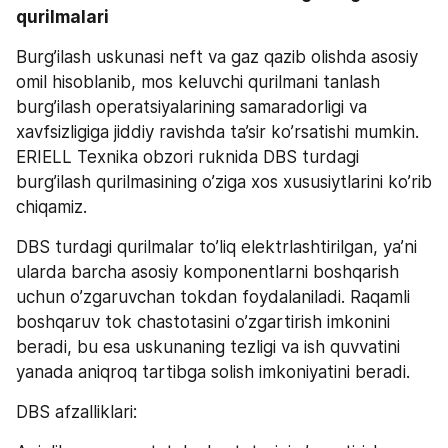
qurilmalari 
Burg’ilash uskunasi neft va gaz qazib olishda asosiy 
omil hisoblanib, mos keluvchi qurilmani tanlash 
burg’ilash operatsiyalarining samaradorligi va 
xavfsizligiga jiddiy ravishda ta’sir ko’rsatishi mumkin. 
ERIELL Texnika obzori ruknida DBS turdagi 
burg’ilash qurilmasining o’ziga xos xususiytlarini ko’rib 
chiqamiz.  
DBS turdagi qurilmalar to’liq elektrlashtirilgan, ya’ni 
ularda barcha asosiy komponentlarni boshqarish 
uchun o’zgaruvchan tokdan foydalaniladi. Raqamli 
boshqaruv tok chastotasini o’zgartirish imkonini 
beradi, bu esa uskunaning tezligi va ish quvvatini 
yanada aniqroq tartibga solish imkoniyatini beradi. 
DBS afzalliklari: