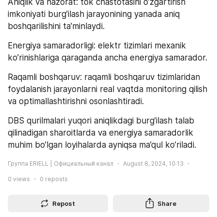
Aniqlik va nazorat: tok chastotasini o’zgartirish 
imkoniyati burg’ilash jarayonining yanada aniq 
boshqarilishini ta’minlaydi. 
Energiya samaradorligi: elektr tizimlari mexanik 
ko’rinishlariga qaraganda ancha energiya samarador. 
Raqamli boshqaruv: raqamli boshqaruv tizimlaridan 
foydalanish jarayonlarni real vaqtda monitoring qilish 
va optimallashtirishni osonlashtiradi. 
DBS qurilmalari yuqori aniqlikdagi burg’ilash talab 
qilinadigan sharoitlarda va energiya samaradorlik 
muhim bo’lgan loyihalarda ayniqsa ma’qul ko’riladi.
Группа ERIELL | Официальный канал
August 8, 2024, 10:13
0
views
0
reposts
Repost
Share