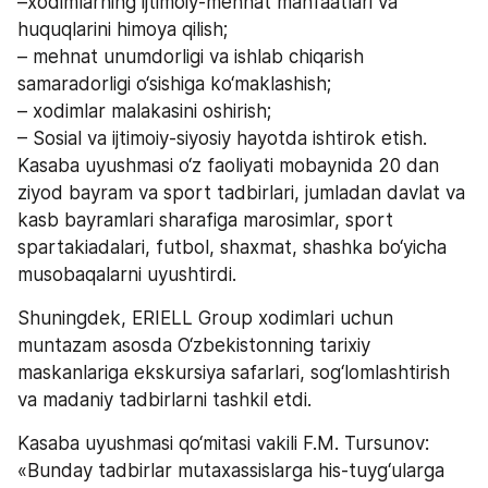
–xodimlarning ijtimoiy-mehnat manfaatlari va 
huquqlarini himoya qilish;
– mehnat unumdorligi va ishlab chiqarish 
samaradorligi o‘sishiga ko‘maklashish;
– xodimlar malakasini oshirish;
– Sosial va ijtimoiy-siyosiy hayotda ishtirok etish.
Kasaba uyushmasi o‘z faoliyati mobaynida 20 dan 
ziyod bayram va sport tadbirlari, jumladan davlat va 
kasb bayramlari sharafiga marosimlar, sport 
spartakiadalari, futbol, shaxmat, shashka bo‘yicha 
musobaqalarni uyushtirdi. 
Shuningdek, ERIELL Group xodimlari uchun 
muntazam asosda O‘zbekistonning tarixiy 
maskanlariga ekskursiya safarlari, sog‘lomlashtirish 
va madaniy tadbirlarni tashkil etdi. 
Kasaba uyushmasi qo‘mitasi vakili F.M. Tursunov: 
«Bunday tadbirlar mutaxassislarga his-tuyg‘ularga 