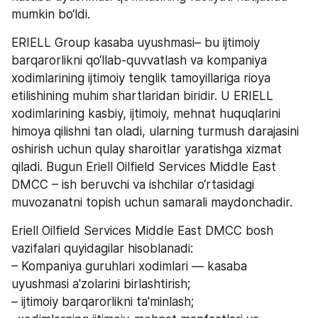
mumkin bo‘ldi. 
ERIELL Group kasaba uyushmasi– bu ijtimoiy 
barqarorlikni qo‘llab-quvvatlash va kompaniya 
xodimlarining ijtimoiy tenglik tamoyillariga rioya 
etilishining muhim shartlaridan biridir. U ERIELL 
xodimlarining kasbiy, ijtimoiy, mehnat huquqlarini 
himoya qilishni tan oladi, ularning turmush darajasini 
oshirish uchun qulay sharoitlar yaratishga xizmat 
qiladi. Bugun Eriell Oilfield Services Middle East 
DMCC – ish beruvchi va ishchilar o‘rtasidagi 
muvozanatni topish uchun samarali maydonchadir. 
Eriell Oilfield Services Middle East DMCC bosh 
vazifalari quyidagilar hisoblanadi: 
– Kompaniya guruhlari xodimlari — kasaba 
uyushmasi a'zolarini birlashtirish;
– ijtimoiy barqarorlikni ta'minlash;