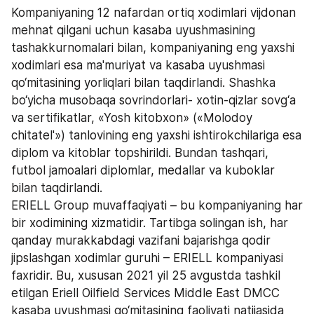
Kompaniyaning 12 nafardan ortiq xodimlari vijdonan 
mehnat qilgani uchun kasaba uyushmasining 
tashakkurnomalari bilan, kompaniyaning eng yaxshi 
xodimlari esa ma'muriyat va kasaba uyushmasi 
qo‘mitasining yorliqlari bilan taqdirlandi. Shashka 
bo‘yicha musobaqa sovrindorlari- xotin-qizlar sovg‘a 
va sertifikatlar, «Yosh kitobxon» («Molodoy 
chitatel'») tanlovining eng yaxshi ishtirokchilariga esa 
diplom va kitoblar topshirildi. Bundan tashqari, 
futbol jamoalari diplomlar, medallar va kuboklar 
bilan taqdirlandi. 
ERIELL Group muvaffaqiyati – bu kompaniyaning har 
bir xodimining xizmatidir. Tartibga solingan ish, har 
qanday murakkabdagi vazifani bajarishga qodir 
jipslashgan xodimlar guruhi – ERIELL kompaniyasi 
faxridir. Bu, xususan 2021 yil 25 avgustda tashkil 
etilgan Eriell Oilfield Services Middle East DMCC 
kasaba uyushmasi qo‘mitasining faoliyati natijasida 