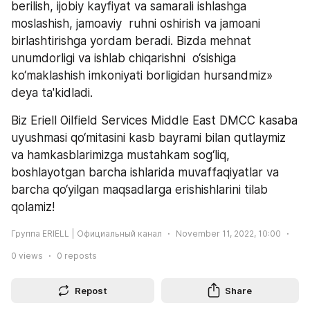
berilish, ijobiy kayfiyat va samarali ishlashga 
moslashish, jamoaviy  ruhni oshirish va jamoani 
birlashtirishga yordam beradi. Bizda mehnat 
unumdorligi va ishlab chiqarishni  o‘sishiga 
ko‘maklashish imkoniyati borligidan hursandmiz» 
deya ta'kidladi.
Biz Eriell Oilfield Services Middle East DMCC kasaba 
uyushmasi qo‘mitasini kasb bayrami bilan qutlaymiz  
va hamkasblarimizga mustahkam sog‘liq, 
boshlayotgan barcha ishlarida muvaffaqiyatlar va 
barcha qo‘yilgan maqsadlarga erishishlarini tilab 
qolamiz!
Группа ERIELL | Официальный канал
November 11, 2022, 10:00
0
views
0
reposts
Repost
Share