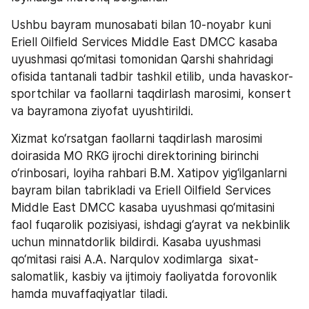
Ushbu bayram munosabati bilan 10-noyabr kuni 
Eriell Oilfield Services Middle East DMCC kasaba 
uyushmasi qo‘mitasi tomonidan Qarshi shahridagi 
ofisida tantanali tadbir tashkil etilib, unda havaskor-
sportchilar va faollarni taqdirlash marosimi, konsert 
va bayramona ziyofat uyushtirildi.
Xizmat ko‘rsatgan faollarni taqdirlash marosimi 
doirasida MO RKG ijrochi direktorining birinchi 
o‘rinbosari, loyiha rahbari B.M. Xatipov yig‘ilganlarni 
bayram bilan tabrikladi va Eriell Oilfield Services 
Middle East DMCC kasaba uyushmasi qo‘mitasini 
faol fuqarolik pozisiyasi, ishdagi g‘ayrat va nekbinlik 
uchun minnatdorlik bildirdi. Kasaba uyushmasi 
qo‘mitasi raisi A.A. Narqulov xodimlarga  sixat-
salomatlik, kasbiy va ijtimoiy faoliyatda forovonlik 
hamda muvaffaqiyatlar tiladi. 