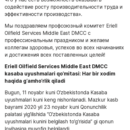
содействие росту производительности труда и 
эффективности производства».
Мы поздравляем профсоюзный комитет Eriell 
Oilfield Services Middle East DMCC с 
профессиональным праздником и желаем 
коллегам здоровья, успехов во всех начинаниях 
и достижения всех поставленных целей!
Eriell Oilfield Services Middle East DMCC 
kasaba uyushmalari qo‘mitasi: Har bir xodim 
haqida g‘amho‘rlik qiladi
Bugun, 11 noyabr kuni O‘zbekistonda Kasaba 
uyushmalari kuni keng nishonlanadi. Mazkur kasb 
bayrami 2020 yil 23 noyabr kuni Qonunchilik 
palatasi yig‘ilishida “O‘zbekistonda Kasaba 
uyushmalari kunini belgilash to‘g‘risida” gi qonun 
loyihasiga muvofiq belgilandi. 