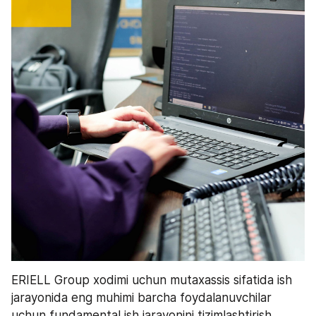
ERIELL Group xodimi uchun mutaxassis sifatida ish 
jarayonida eng muhimi barcha foydalanuvchilar 
uchun fundamental ish jarayonini tizimlashtirish, 