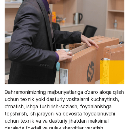
Qahramonimizning majburiyatlariga o‘zaro aloqa qilish 
uchun texnik yoki dasturiy vositalarni kuchaytirish, 
o‘rnatish, ishga tushirish-sozlash, foydalanishga 
topshirish, ish jarayoni va bevosita foydalanuvchi 
uchun texnik va va dasturiy jihatdan maksimal 
darajada foydali va qulay sharoitlar yaratish, 