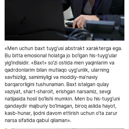
«Men uchun baxt tuyg‘usi abstrakt xarakterga ega. 
Bu bitta emosional holatga jo bo‘lgan his-tuyg‘ular 
yig‘indisidir. «Baxt» so‘zi ostida men yaqinlarim va 
qadrdonlarim bilan mutlaqo uyg‘unlik, ularning 
xavfsizligi, samimiyligi va moddiy-ma'naviy 
barqarorligini tushunaman. Baxt istalgan qulay 
vaziyat, shart-sharoit, erishgan narsamiz, sevgi 
natijasida hosil bo‘lishi mumkin. Men bu his-tuyg‘uni 
qandaydir majburiy bo‘lmagan, biroq aslida hayot, 
kasb-hunar, ijodni davom ettirish uchun o‘ta zarur 
narsa sifatida qabul qilaman».