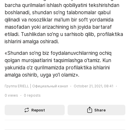
barcha qurilmalari ishlash qobiliyatini tekshirishdan 
boshlanadi, shundan so‘ng talabnomalar qabul 
qilinadi va nosozliklar ma'lum bir soft yordamida 
masofadan yoki arizachining ish joyida bartaraf 
etiladi. Tushlikdan so‘ng u sarhisob qilib, profilaktika 
ishlarini amalga oshiradi.
«Shundan so‘ng biz foydalanuvchilarning ochiq 
qolgan murojaatlarini taqsimlashga o‘tamiz. Kun 
yakunida o‘z qurilmamizda profilaktika ishlarini 
amalga oshirib, uyga yo‘l olamiz».
Группа ERIELL | Официальный канал
October 21, 2021, 08:41
0
views
0
reposts
Repost
Share