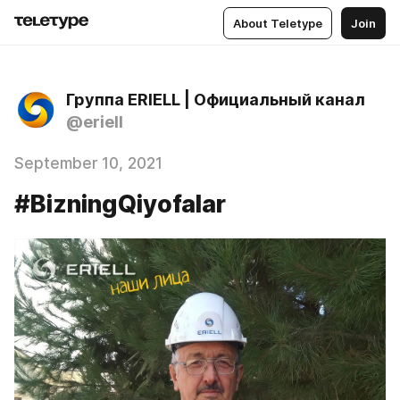
About Teletype
Join
Группа ERIELL | Официальный канал
@eriell
September 10, 2021
#BizningQiyofalar