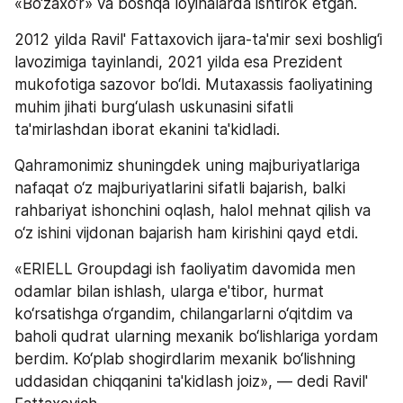
«Bo‘zaxo‘r» va boshqa loyihalarda ishtirok etgan.
2012 yilda Ravil' Fattaxovich ijara-ta'mir sexi boshlig‘i 
lavozimiga tayinlandi, 2021 yilda esa Prezident 
mukofotiga sazovor bo‘ldi. Mutaxassis faoliyatining 
muhim jihati burg‘ulash uskunasini sifatli 
ta'mirlashdan iborat ekanini ta'kidladi.
Qahramonimiz shuningdek uning majburiyatlariga 
nafaqat o‘z majburiyatlarini sifatli bajarish, balki 
rahbariyat ishonchini oqlash, halol mehnat qilish va 
o‘z ishini vijdonan bajarish ham kirishini qayd etdi.
«ERIELL Groupdagi ish faoliyatim davomida men 
odamlar bilan ishlash, ularga e'tibor, hurmat 
ko‘rsatishga o‘rgandim, chilangarlarni o‘qitdim va 
baholi qudrat ularning mexanik bo‘lishlariga yordam 
berdim. Ko‘plab shogirdlarim mexanik bo‘lishning 
uddasidan chiqqanini ta'kidlash joiz», — dedi Ravil' 