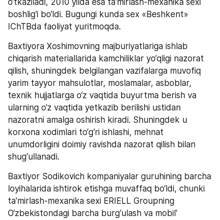
o‘tkaziladi, 2010 yilda esa ta'mirlash-mexanika sexi 
boshlig‘i bo‘ldi. Bugungi kunda sex «Beshkent» 
IChTBda faoliyat yuritmoqda.
Baxtiyora Xoshimovning majburiyatlariga ishlab 
chiqarish materiallarida kamchiliklar yo‘qligi nazorat 
qilish, shuningdek belgilangan vazifalarga muvofiq 
yarim tayyor mahsulotlar, moslamalar, asboblar, 
texnik hujjatlarga o‘z vaqtida buyurtma berish va 
ularning o‘z vaqtida yetkazib berilishi ustidan 
nazoratni amalga oshirish kiradi. Shuningdek u 
korxona xodimlari to‘g‘ri ishlashi, mehnat 
unumdorligini doimiy ravishda nazorat qilish bilan 
shug‘ullanadi.
Baxtiyor Sodikovich kompaniyalar guruhining barcha 
loyihalarida ishtirok etishga muvaffaq bo‘ldi, chunki 
ta'mirlash-mexanika sexi ERIELL Groupning 
O‘zbekistondagi barcha burg‘ulash va mobil' 