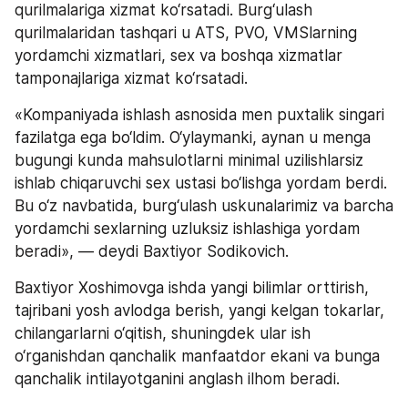
qurilmalariga xizmat ko‘rsatadi. Burg‘ulash 
qurilmalaridan tashqari u ATS, PVO, VMSlarning 
yordamchi xizmatlari, sex va boshqa xizmatlar 
tamponajlariga xizmat ko‘rsatadi.
«Kompaniyada ishlash asnosida men puxtalik singari 
fazilatga ega bo‘ldim. O‘ylaymanki, aynan u menga 
bugungi kunda mahsulotlarni minimal uzilishlarsiz 
ishlab chiqaruvchi sex ustasi bo‘lishga yordam berdi. 
Bu o‘z navbatida, burg‘ulash uskunalarimiz va barcha 
yordamchi sexlarning uzluksiz ishlashiga yordam 
beradi», — deydi Baxtiyor Sodikovich.
Baxtiyor Xoshimovga ishda yangi bilimlar orttirish, 
tajribani yosh avlodga berish, yangi kelgan tokarlar, 
chilangarlarni o‘qitish, shuningdek ular ish 
o‘rganishdan qanchalik manfaatdor ekani va bunga 
qanchalik intilayotganini anglash ilhom beradi.