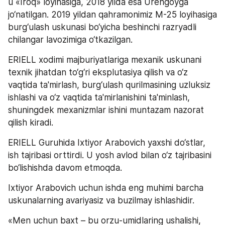
u «Iroq» loyihasiga, 2018 yilda esa Urengoyga 
jo‘natilgan. 2019 yildan qahramonimiz M-25 loyihasiga 
burg‘ulash uskunasi bo‘yicha beshinchi razryadli 
chilangar lavozimiga o‘tkazilgan.
ERIELL xodimi majburiyatlariga mexanik uskunani 
texnik jihatdan to‘g‘ri eksplutasiya qilish va o‘z 
vaqtida ta'mirlash, burg‘ulash qurilmasining uzluksiz 
ishlashi va o‘z vaqtida ta'mirlanishini ta'minlash, 
shuningdek mexanizmlar ishini muntazam nazorat 
qilish kiradi.
ERIELL Guruhida Ixtiyor Arabovich yaxshi do‘stlar, 
ish tajribasi orttirdi. U yosh avlod bilan o‘z tajribasini 
bo‘lishishda davom etmoqda.
Ixtiyor Arabovich uchun ishda eng muhimi barcha 
uskunalarning avariyasiz va buzilmay ishlashidir.
«Men uchun baxt – bu orzu-umidlaring ushalishi, 