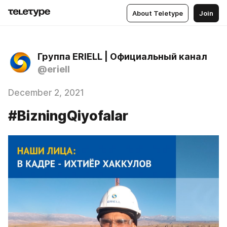
About Teletype
Join
Группа ERIELL | Официальный канал
@eriell
December 2, 2021
#BizningQiyofalar