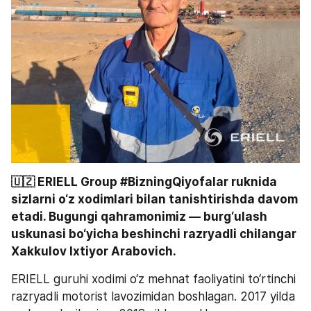
🇺🇿 ERIELL Group #BizningQiyofalar ruknida 
sizlarni o‘z xodimlari bilan tanishtirishda davom 
etadi. Bugungi qahramonimiz — burg‘ulash 
uskunasi bo‘yicha beshinchi razryadli chilangar 
Xakkulov Ixtiyor Arabovich.
ERIELL guruhi xodimi o‘z mehnat faoliyatini to‘rtinchi 
razryadli motorist lavozimidan boshlagan. 2017 yilda 