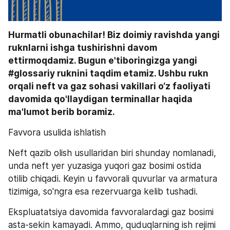
Hurmatli obunachilar! Biz doimiy ravishda yangi 
ruknlarni ishga tushirishni davom 
ettirmoqdamiz. Bugun e'tiboringizga yangi 
#glossariy ruknini taqdim etamiz. Ushbu rukn 
orqali neft va gaz sohasi vakillari o‘z faoliyati 
davomida qo'llaydigan terminallar haqida 
ma'lumot berib boramiz.
Favvora usulida ishlatish
Neft qazib olish usullaridan biri shunday nomlanadi, 
unda neft yer yuzasiga yuqori gaz bosimi ostida 
otilib chiqadi. Keyin u favvorali quvurlar va armatura 
tizimiga, so'ngra esa rezervuarga kelib tushadi.
Ekspluatatsiya davomida favvoralardagi gaz bosimi 
asta-sekin kamayadi. Ammo, quduqlarning ish rejimi 