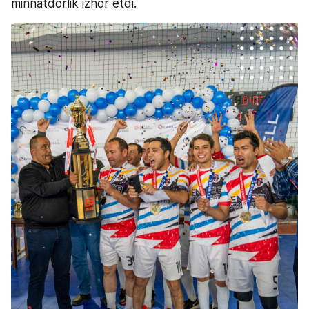
minnatdorlik izhor etdi.  