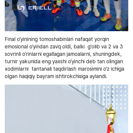
Final o‘yinining tomoshabinlari nafaqat yorqin 
emosional o‘yindan zavq oldi, balki  g‘olib va 2 va 3 
sovrinli o‘rinlarni egallagan jamoalarni, shuningdek, 
turnir yakunida eng yaxshi o‘yinchi deb tan olingan 
xodimlarni  tantanali taqdirlash marosimini o‘z ichiga 
olgan haqiqiy bayram ishtirokchisiga aylandi.   