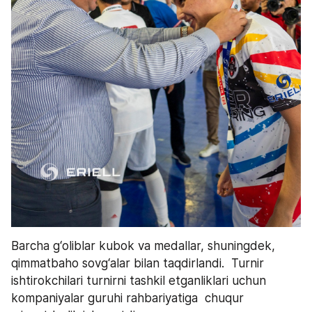
Barcha g‘oliblar kubok va medallar, shuningdek, 
qimmatbaho sovg‘alar bilan taqdirlandi.  Turnir 
ishtirokchilari turnirni tashkil etganliklari uchun 
kompaniyalar guruhi rahbariyatiga  chuqur 