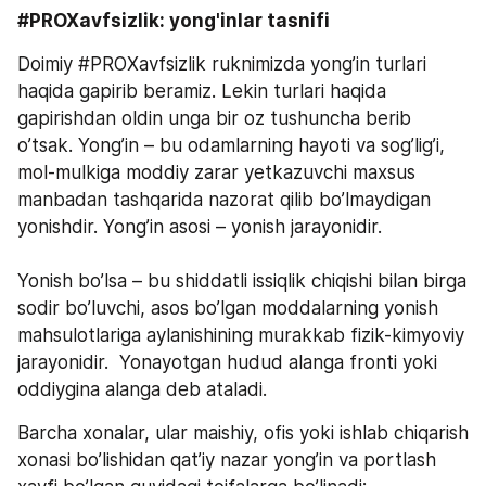
#PROXavfsizlik: yong'inlar tasnifi
Doimiy #PROXavfsizlik ruknimizda yong’in turlari 
haqida gapirib beramiz. Lekin turlari haqida 
gapirishdan oldin unga bir oz tushuncha berib 
o’tsak. Yong’in – bu odamlarning hayoti va sog’lig’i, 
mol-mulkiga moddiy zarar yetkazuvchi maxsus 
manbadan tashqarida nazorat qilib bo’lmaydigan 
yonishdir. Yong’in asosi – yonish jarayonidir.
Yonish bo’lsa – bu shiddatli issiqlik chiqishi bilan birga 
sodir bo’luvchi, asos bo’lgan moddalarning yonish 
mahsulotlariga aylanishining murakkab fizik-kimyoviy 
jarayonidir.  Yonayotgan hudud alanga fronti yoki 
oddiygina alanga deb ataladi. 
Barcha xonalar, ular maishiy, ofis yoki ishlab chiqarish 
xonasi bo’lishidan qat’iy nazar yong’in va portlash 