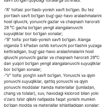
xavfi bo’lgan quyidagi toifalarga bo’linadi: 
-“A” toifasi: portlasb-yonish xavfi bo’lgan. Bu tez 
portlash xavfi bo’lgan bug’-gaz-havo aralashmalarini 
hosil qiluvchi, yonuvchi gazlar va chaqnash harorati 
28 °С gacha bo’lgan yengil alangalanuvchi 
suyuqliklar bor bo’lgan xonalar;
-“B” toifa: portlab-yonish xavfi bo’lgan. Alanga 
olganda 5 kPadan oshib ketuvchi portlashni yuzaga 
keltiradigan, bug’-gaz-havo aralashmalarini hosil 
qiluvchi yonuvchi gazlar va chaqnash harorati 28°С 
dan yuqori bo’lgan yengil alangalanuvchi suyuqliklar 
bor bo’lgan xonalar;
-“V” toifa: yong’in xavfi bo’lgan. Yonuvchi va qiyin 
yonuvchi suyuqliklar, qattiq yonuvchi va qiyin 
yonuvchi moddalar hamda materiallar (jumladan, 
chang va tolalar), suv, havodagi kislorod bilan yoki 
o’zaro ta’sir qilishi natijasida faqat yonishi mumkin 
bo’lgan modda va materiallar ishlatiladigan xonalar; 