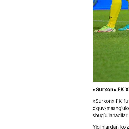
«Surxon» FK XX
«Surxon» FK futb
o‘quv-mashg‘ulot 
shug‘ullanadilar.
Yig‘inlardan ko‘