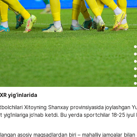
R yig‘inlarida 
olchilari Xitoyning Shanxay provinsiyasida joylashgan Yu
yig‘inlariga jo‘nab ketdi. Bu yerda sportchilar 18-25 iyul k
 
zlangan asosiy maqsadlardan biri – mahalliy jamoalar bilan o