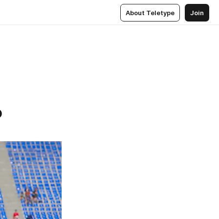
About Teletype
Join
Р