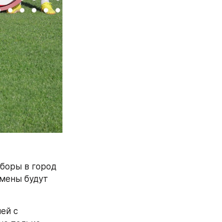
боры в город 
мены будут 
й с 