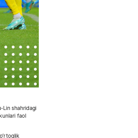
-Lin shahridagi 
unlari faol 
‘rtoqlik 