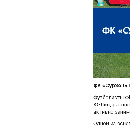
ФК «Сурхон» н
Футболисты ФК
Ю-Лин, распол
активно занима
Одной из осно