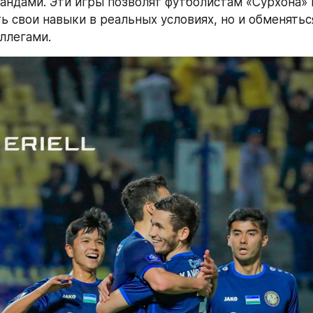
ндами. Эти игры позволят футболистам «Сурхона» н
ь свои навыки в реальных условиях, но и обменятьс
ллегами. 