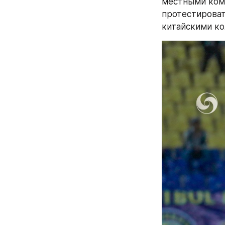
местными кома
протестироват
китайскими ко