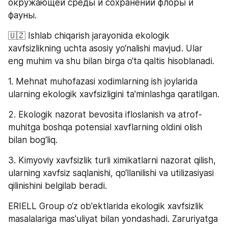
окружающей среды и сохранении флоры и 
фауны.
🇺🇿 Ishlab chiqarish jarayonida ekologik 
xavfsizlikning uchta asosiy yo‘nalishi mavjud. Ular 
eng muhim va shu bilan birga o‘ta qaltis hisoblanadi.
1. Mehnat muhofazasi xodimlarning ish joylarida 
ularning ekologik xavfsizligini ta'minlashga qaratilgan.
2. Ekologik nazorat bevosita ifloslanish va atrof-
muhitga boshqa potensial xavflarning oldini olish 
bilan bog‘liq.
3. Kimyoviy xavfsizlik turli ximikatlarni nazorat qilish, 
ularning xavfsiz saqlanishi, qo‘llanilishi va utilizasiyasi 
qilinishini belgilab beradi.
ERIELL Group o‘z ob'ektlarida ekologik xavfsizlik 
masalalariga mas'uliyat bilan yondashadi. Zaruriyatga 