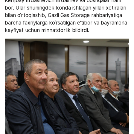
Kenjibay Erdashevich Erdashev va boshqalar ham 
bor. Ular shuningdek konda ishlagan yillari xotiralari 
bilan o‘rtoqlashib, Gazli Gas Storage rahbariyatiga 
barcha faxriylarga ko‘rsatilgan e'tibor va bayramona 
kayfiyat uchun minnatdorlik bildirdi.