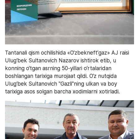
Tantanali qism ochilishida «O‘zbekneft'gaz» AJ raisi 
Ulug‘bek Sultanovich Nazarov ishtirok etib, u 
konning o‘tgan asrning 50-yillari o‘rtalaridan 
boshlangan tarixiga murojaat qildi. O‘z nutqida 
Ulug‘bek Sultanovich "Gazli"ning ulkan va boy 
tarixiga asos solgan barcha xodimlarni xotirladi.