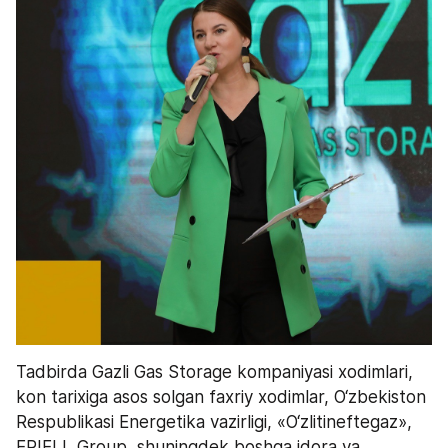
Tadbirda Gazli Gas Storage kompaniyasi xodimlari, 
kon tarixiga asos solgan faxriy xodimlar, O‘zbekiston 
Respublikasi Energetika vazirligi, «O‘zlitineftegaz», 
ERIELL Group, shuningdek boshqa idora va 