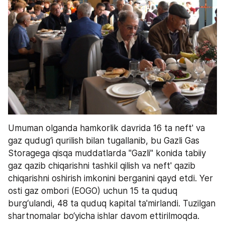
Umuman olganda hamkorlik davrida 16 ta neft' va 
gaz qudug‘i qurilish bilan tugallanib, bu Gazli Gas 
Storagega qisqa muddatlarda "Gazli" konida tabiiy 
gaz qazib chiqarishni tashkil qilish va neft' qazib 
chiqarishni oshirish imkonini berganini qayd etdi. Yer 
osti gaz ombori (EOGO) uchun 15 ta quduq 
burg‘ulandi, 48 ta quduq kapital ta'mirlandi. Tuzilgan 
shartnomalar bo‘yicha ishlar davom ettirilmoqda.