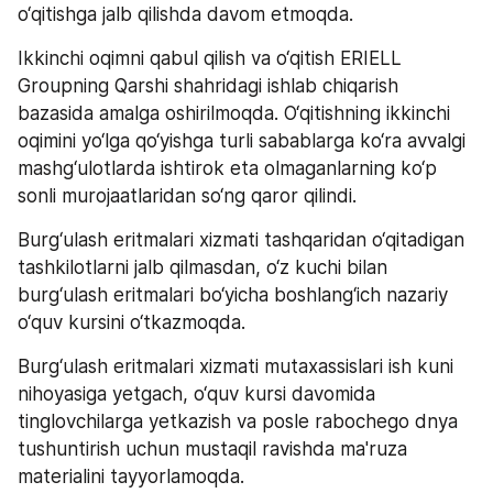
o‘qitishga jalb qilishda davom etmoqda.
Ikkinchi oqimni qabul qilish va o‘qitish ERIELL 
Groupning Qarshi shahridagi ishlab chiqarish 
bazasida amalga oshirilmoqda. O‘qitishning ikkinchi 
oqimini yo‘lga qo‘yishga turli sabablarga ko‘ra avvalgi 
mashg‘ulotlarda ishtirok eta olmaganlarning ko‘p 
sonli murojaatlaridan so‘ng qaror qilindi.
Burg‘ulash eritmalari xizmati tashqaridan o‘qitadigan 
tashkilotlarni jalb qilmasdan, o‘z kuchi bilan 
burg‘ulash eritmalari bo‘yicha boshlang‘ich nazariy 
o‘quv kursini o‘tkazmoqda.
Burg‘ulash eritmalari xizmati mutaxassislari ish kuni 
nihoyasiga yetgach, o‘quv kursi davomida 
tinglovchilarga yetkazish va posle rabochego dnya 
tushuntirish uchun mustaqil ravishda ma'ruza 
materialini tayyorlamoqda.