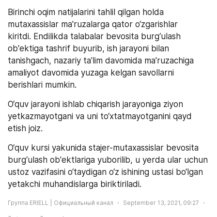
Birinchi oqim natijalarini tahlil qilgan holda 
mutaxassislar ma'ruzalarga qator o‘zgarishlar 
kiritdi. Endilikda talabalar bevosita burg‘ulash 
ob'ektiga tashrif buyurib, ish jarayoni bilan 
tanishgach, nazariy ta'lim davomida ma'ruzachiga 
amaliyot davomida yuzaga kelgan savollarni 
berishlari mumkin.
O‘quv jarayoni ishlab chiqarish jarayoniga ziyon 
yetkazmayotgani va uni to‘xtatmayotganini qayd 
etish joiz.
O‘quv kursi yakunida stajer-mutaxassislar bevosita 
burg‘ulash ob'ektlariga yuborilib, u yerda ular uchun 
ustoz vazifasini o‘taydigan o‘z ishining ustasi bo‘lgan 
yetakchi muhandislarga biriktiriladi.
Группа ERIELL | Официальный канал
September 13, 2021, 09:27