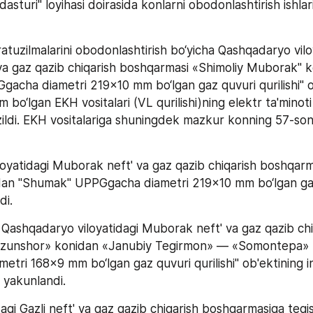
dasturi" loyihasi doirasida konlarni obodonlashtirish ishlar
ratuzilmalarini obodonlashtirish bo‘yicha Qashqadaryo viloy
a gaz qazib chiqarish boshqarmasi «Shimoliy Muborak" k
cha diametri 219x10 mm bo‘lgan gaz quvuri qurilishi" ob
 bo‘lgan EKH vositalari (VL qurilishi)ning elektr ta'minoti 
ildi. EKH vositalariga shuningdek mazkur konning 57-sonl
oyatidagi Muborak neft' va gaz qazib chiqarish boshqarma
an "Shumak" UPPGgacha diametri 219x10 mm bo‘lgan gaz
di.
 Qashqadaryo viloyatidagi Muborak neft' va gaz qazib chiq
zunshor» konidan «Janubiy Tegirmon» — «Somontepa» S
etri 168x9 mm bo‘lgan gaz quvuri qurilishi" ob'ektining in
hi yakunlandi.
agi Gazli neft' va gaz qazib chiqarish boshqarmasiga tegis