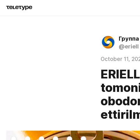
Группа
@eriell
October 11, 20
ERIELL
tomoni
obodon
ettiri