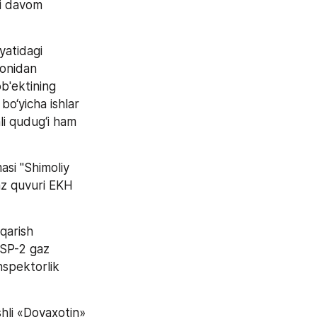
i davom 
atidagi 
onidan 
'ektining 
bo‘yicha ishlar 
i qudug‘i ham 
si "Shimoliy 
 quvuri EKH 
arish 
P-2 gaz 
spektorlik 
hli «Doyaxotin» 