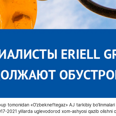
up tomonidan «O‘zbekneftegaz» AJ tarkibiy bo‘linmalari b
7-2021 yillarda uglevodorod xom-ashyosi qazib olishni os