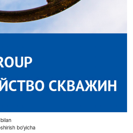
ilan 
hirish bo‘yicha 