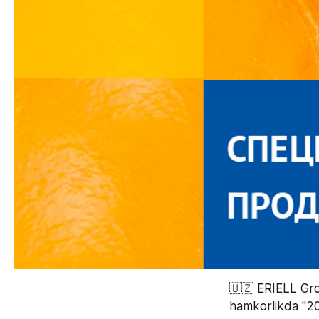
🇺🇿 ERIELL Gro
hamkorlikda "201