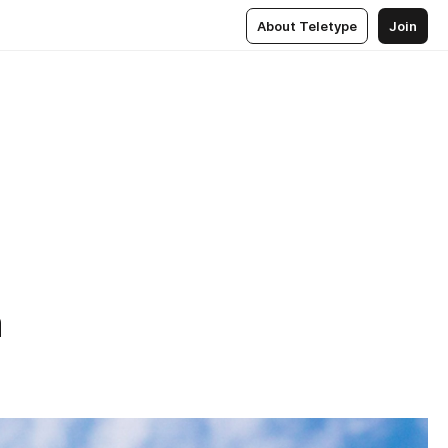
About Teletype
Join
m