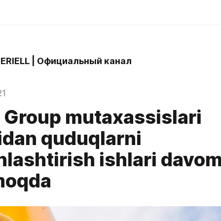
 ERIELL | Официальный канал
21
 Group mutaxassislari
dan quduqlarni
lashtirish ishlari davo
lmoqda