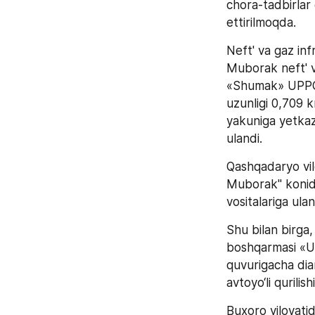
chora-tadbirlar 
ettirilmoqda.
Neft' va gaz inf
Muborak neft' v
«Shumak» UPPGga
uzunligi 0,709 km
yakuniga yetkaz
ulandi.
Qashqadaryo vil
Muborak" konid
vositalariga ulan
Shu bilan birga,
boshqarmasi «U
quvurigacha diam
avtoyo‘li qurilis
Buxoro viloyatid