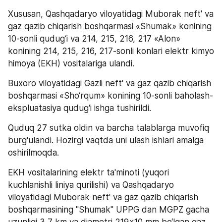
Xususan, Qashqadaryo viloyatidagi Muborak neft' va 
gaz qazib chiqarish boshqarmasi «Shumak» konining 
10-sonli qudug‘i va 214, 215, 216, 217 «Alon» 
konining 214, 215, 216, 217-sonli konlari elektr kimyo 
himoya (EKH) vositalariga ulandi.
Buxoro viloyatidagi Gazli neft' va gaz qazib chiqarish 
boshqarmasi «Sho‘rqum» konining 10-sonli baholash-
ekspluatasiya qudug‘i ishga tushirildi.
Quduq 27 sutka oldin va barcha talablarga muvofiq 
burg‘ulandi. Hozirgi vaqtda uni ulash ishlari amalga 
oshirilmoqda.
EKH vositalarining elektr ta'minoti (yuqori 
kuchlanishli liniya qurilishi) va Qashqadaryo 
viloyatidagi Muborak neft' va gaz qazib chiqarish 
boshqarmasining "Shumak" UPPG dan MGPZ gacha 