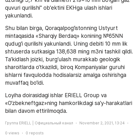
uzunligi 3,7 km va diametri 219x10 mm bo‘lgan gaz 
quvuri qurilishi" ob'ektini EKHga ulash ishlari 
yakunlandi.
Shu bilan birga, Qoraqalpog‘istonning Ustyurt 
mintaqasida «Sharqiy Berdaq» konining №65NN 
qudug‘i qurilishi yakunlandi. Uning debiti 10 mm lik 
shtuserda sutkasiga 138,638 ming m3ni tashkil qildi. 
Ta'kidlash joizki, burg‘ulash murakkab geologik 
sharoitlarda o‘tkazildi, biroq Kompaniyalar guruhi 
ishlarni favqulodda hodisalarsiz amalga oshirishga 
muvaffaq bo‘ldi.
Loyiha doirasidagi ishlar ERIELL Group va 
«O‘zbekneftgaz»ning hamkorlikdagi sa'y-harakatlari 
bilan davom ettirilmoqda.
Группа ERIELL | Официальный канал
November 2, 2021, 13:24
0
views
0
reposts