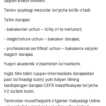
taqdim etilishi mumkin.
Tanlov quyidagi mezonlar bo'yicha bo'lib o'tadi:
Ta'lim darajasi:
- bakalavriat uchun – to'liq o'rta ma'lumot;
- magistratura uchun – bakalavr darajasi;
- professional sertifikat uchun – bakalavra va/yoki 
magistr darajasi.
Yuqori akademik o'zlashtirish ko'rsatkichi.
Ingliz tilini bilish (upper-intermediate darajasidan 
past bo'lmasligi lozim) yoki italyan tilining 
tasdiqlangan darajasi CEFR klassifikasiyasi bo'yicha 
V2 bo'lishi lozim.
Tanlovdan muvaffaqiyatli o'tganlar Italiyadagi Udine 