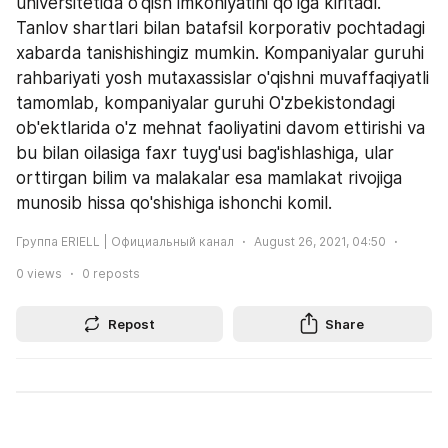
universitetida o'qish imkoniyatini qo'lga kiritadi. 
Tanlov shartlari bilan batafsil korporativ pochtadagi 
xabarda tanishishingiz mumkin. Kompaniyalar guruhi 
rahbariyati yosh mutaxassislar o'qishni muvaffaqiyatli 
tamomlab, kompaniyalar guruhi O'zbekistondagi 
ob'ektlarida o'z mehnat faoliyatini davom ettirishi va 
bu bilan oilasiga faxr tuyg'usi bag'ishlashiga, ular 
orttirgan bilim va malakalar esa mamlakat rivojiga 
munosib hissa qo'shishiga ishonchi komil.
Группа ERIELL | Официальный канал
August 26, 2021, 04:50
0
views
0
reposts
Repost
Share