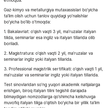
etmoqda.
Gaz-kimyo va metallurgiya mutaxassislari bo'yicha 
ta'lim olish uchun tanlov quyidagi yo'nalishlar 
bo'yicha bo'lib o'tmoqda:
1. Bakalavriat: o'qish vaqti 3 yil, ma'ruzalar italyan 
tilida, seminarlar esa ingliz va italyan tillarida olib 
boriladi.
2. Magistratura: o'qish vaqti 2 yil, ma'ruzalar va 
seminarlar ingliz yoki italyan tillarida.
3. Professional magistrlik sertifikati: o'qish vaqti 1 yil, 
ma'ruzalar va seminarlar ingliz yoki italyan tillarida.
Test sinovlaridan so'ng yuqori akademik natijalarga 
erishgan, biroq italyan tilini tegishli darajada 
bilmaydigan nomzodlarga qo'shimcha kelishuvga 
muvofiq italyan tiliga o'qitish bo'yicha bir yillik ta'lim 