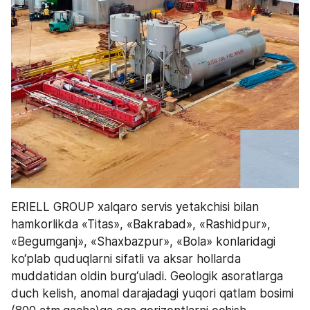
ERIELL GROUP xalqaro servis yetakchisi bilan 
hamkorlikda «Titas», «Bakrabad», «Rashidpur», 
«Begumganj», «Shaxbazpur», «Bola» konlaridagi 
ko‘plab quduqlarni sifatli va aksar hollarda 
muddatidan oldin burg‘uladi. Geologik asoratlarga 
duch kelish, anomal darajadagi yuqori qatlam bosimi 