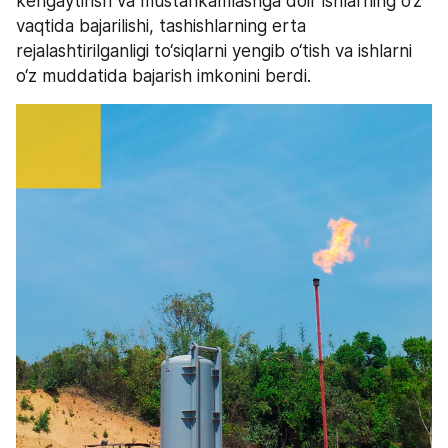
kengaytirish va mustahkamlashga doir ishlarning o‘z 
vaqtida bajarilishi, tashishlarning erta 
rejalashtirilganligi to‘siqlarni yengib o‘tish va ishlarni 
o‘z muddatida bajarish imkonini berdi.