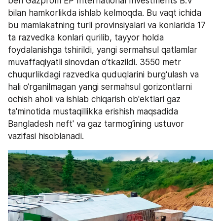
beri Gazprom EP International Investments B.V 
bilan hamkorlikda ishlab kelmoqda. Bu vaqt ichida 
bu mamlakatning turli provinsiyalari va konlarida 17 
ta razvedka konlari qurilib, tayyor holda 
foydalanishga tshirildi, yangi sermahsul qatlamlar 
muvaffaqiyatli sinovdan o‘tkazildi. 3550 metr 
chuqurlikdagi razvedka quduqlarini burg‘ulash va 
hali o‘rganilmagan yangi sermahsul gorizontlarni 
ochish aholi va ishlab chiqarish ob'ektlari gaz 
ta'minotida mustaqillikka erishish maqsadida 
Bangladesh neft' va gaz tarmog‘ining ustuvor 
vazifasi hisoblanadi.