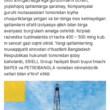
(800 atm.gacha)ga ega gorizontlarni ochish, 
yopishqoq qatlamlarga qaramay, Kompaniyalar 
guruhi mutaxassislari tomonidan loyiha 
chuqurliklariga yetgan va bir-biriga mos kelmaydigan 
qatlamlarni sifatli izolyasiya qilish bilan birga 
avariyasiz burg‘ulash amalga oshirildi. Ko‘plab 
razvedka tuzilmalarida o‘rtacha 400 – 500 ming kub. 
m sanoat gazi oqimi olindi. Yangi qatlamlarning 
muvaqqiyatli sinovdan o‘tkazilishi Bangladesh 
Respublikasi hukumati tomonidan ijobiy 
baholanib, ERIELL Group faoliyati Bosh buyurtmachi 
BAPEX va PETROBANGLA nomidan minnatdorlik 
xatlari bilan e'tirof etildi.