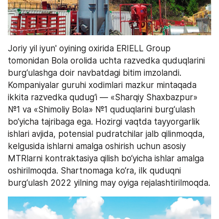
Joriy yil iyun' oyining oxirida ERIELL Group 
tomonidan Bola orolida uchta razvedka quduqlarini 
burg‘ulashga doir navbatdagi bitim imzolandi. 
Kompaniyalar guruhi xodimlari mazkur mintaqada 
ikkita razvedka qudug‘i — «Sharqiy Shaxbazpur» 
№1 va «Shimoliy Bola» №1 quduqlarini burg‘ulash 
bo‘yicha tajribaga ega. Hozirgi vaqtda tayyorgarlik 
ishlari avjida, potensial pudratchilar jalb qilinmoqda, 
kelgusida ishlarni amalga oshirish uchun asosiy 
MTRlarni kontraktasiya qilish bo‘yicha ishlar amalga 
oshirilmoqda. Shartnomaga ko‘ra, ilk quduqni 
burg‘ulash 2022 yilning may oyiga rejalashtirilmoqda.