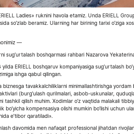
«ERIELL Ladies» ruknini havola etamiz. Unda ERIELL Grou
isida so‘zlab beramiz. Ularning har birining tarixi o‘ziga xos
monimiz —
arni sug‘urtalash boshqarmasi rahbari Nazarova Yekaterin
 yilda ERIELL boshqaruv kompaniyasiga sug‘urtalash bo‘y
imiga ishga qabul qilingan.
biznesga tavakkalchiliklarni minimallashtirishga yordam b
tivlari (burg‘ulash qurilmalari, asbob-uskunalar, quduqlar)
ini tashkil qilish muhim. Xodimlar o‘z vaqtida malakali tibbi
lik bo‘yicha kompensasiya olishi mumkin bo‘lishi uchun ular
ida e'tibor qaratiladi».
lash davomida men nafaqat professional jihatdan rivojlan