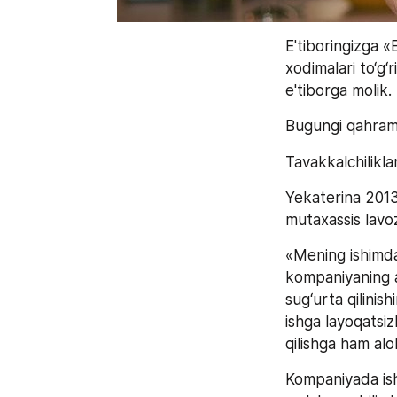
E'tiboringizga 
xodimalari to‘g‘r
e'tiborga molik.
Bugungi qahra
Tavakkalchilikl
Yekaterina 2013
mutaxassis lavoz
«Mening ishimda 
kompaniyaning ak
sug‘urta qilinish
ishga layoqatsiz
qilishga ham aloh
Kompaniyada ish