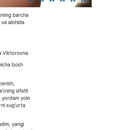
pning barcha 
 va alohida 
a Viktorovna.
icha bosh 
erish, 
ning sifatli 
y yordam yoki 
ni sug‘urta 
dim, yangi 