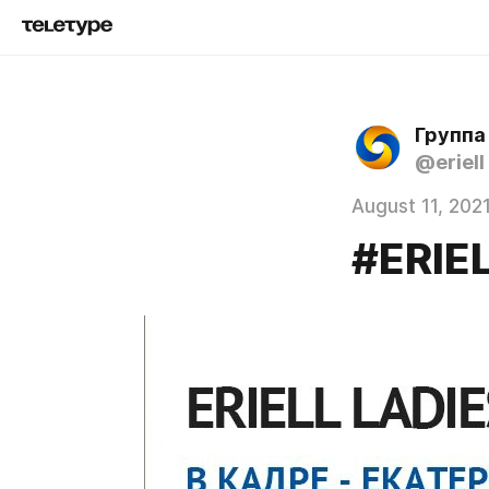
Группа
@eriell
August 11, 202
#ERIE