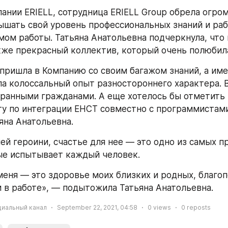
пании ERIELL, сотрудница ERIELL Group обрела огром
ышать свой уровень профессиональных знаний и рабо
ом работы. Татьяна Анатольевна подчеркнула, что в
кже прекрасный коллектив, который очень полюбил
 пришла в Компанию со своим багажом знаний, а име
ла колоссальный опыт разностороннего характера. В
транными гражданами. А еще хотелось бы отметить
у по интеграции ЕНСТ совместно с программистами 
яна Анатольевна.
ей героини, счастье для нее — это одно из самых пр
ые испытывает каждый человек.
меня — это здоровье моих близких и родных, благоп
и в работе», — подытожила Татьяна Анатольевна.
циальный канал
September 22, 2021, 04:58
0
views
0
reposts