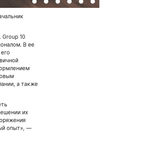
ачальник 
Group 10 
оналом. В ее 
его 
вичной 
ормлением 
овым 
нии, а также 
ть 
ешении их 
оряжения 
й опыт», — 