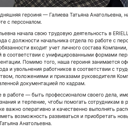
одняшняя героиня — Галиева Татьяна Анатольевна, н
оте с персоналом.
льевна начала свою трудовую деятельность в ERIELL 
ода с должности начальника отдела по работе с перс
бязанности входит учет личного состава Компании, 
 в соответствии с унифицированными формами пер
ентации. Помимо того, наша героиня занимается оф
ода и увольнения работников в соответствии с труд
твом, положениями и приказами руководителя Компа
вленной документацией по кадрам.
 в работе — быть профессионалом своего дела, име
знания и терпение, чтобы помогать сотрудникам в р
же важно оперативно и качественно выполнять расп
иметь возможность развиваться и приобретать новы
Татьяна Анатольевна.