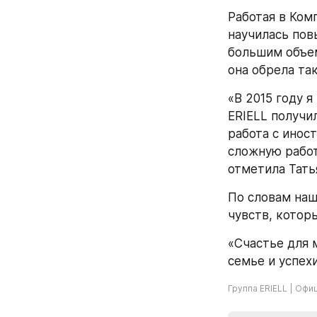
Работая в Ком
научилась пов
большим объем
она обрела та
«В 2015 году я
ERIELL получи
работа с инос
сложную работ
отметила Тать
По словам наш
чувств, котор
«Счастье для 
семье и успех
Группа ERIELL | Офи