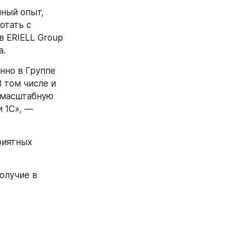
ный опыт, 
тать с 
 ERIELL Group 
а.
нно в Группе 
 том числе и 
 масштабную 
1С», — 
иятных 
олучие в 