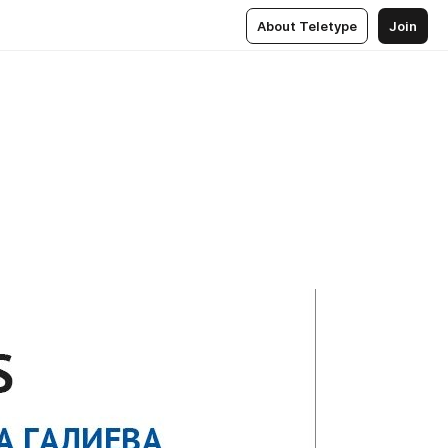
About Teletype
Join