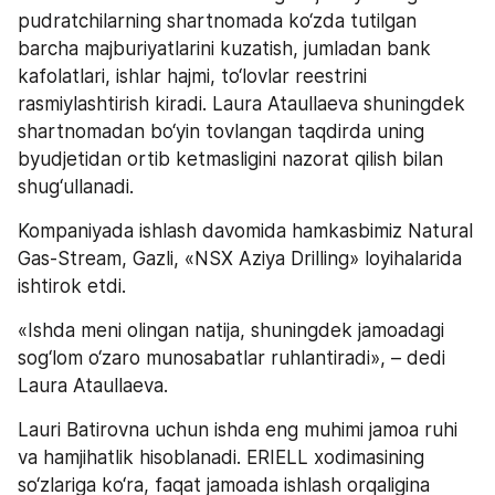
pudratchilarning shartnomada ko‘zda tutilgan 
barcha majburiyatlarini kuzatish, jumladan bank 
kafolatlari, ishlar hajmi, to‘lovlar reestrini 
rasmiylashtirish kiradi. Laura Ataullaeva shuningdek 
shartnomadan bo‘yin tovlangan taqdirda uning 
byudjetidan ortib ketmasligini nazorat qilish bilan 
shug‘ullanadi.
Kompaniyada ishlash davomida hamkasbimiz Natural 
Gas-Stream, Gazli, «NSX Aziya Drilling» loyihalarida 
ishtirok etdi.
«Ishda meni olingan natija, shuningdek jamoadagi 
sog‘lom o‘zaro munosabatlar ruhlantiradi», – dedi 
Laura Ataullaeva.
Lauri Batirovna uchun ishda eng muhimi jamoa ruhi 
va hamjihatlik hisoblanadi. ERIELL xodimasining 
so‘zlariga ko‘ra, faqat jamoada ishlash orqaligina 