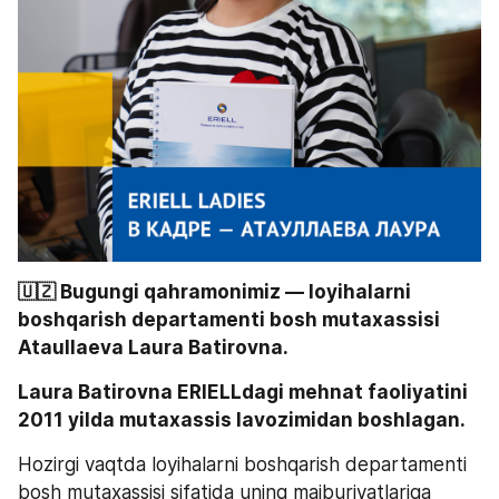
🇺🇿 Bugungi qahramonimiz — loyihalarni 
boshqarish departamenti bosh mutaxassisi 
Ataullaeva Laura Batirovna. 
Laura Batirovna ERIELLdagi mehnat faoliyatini 
2011 yilda mutaxassis lavozimidan boshlagan. 
Hozirgi vaqtda loyihalarni boshqarish departamenti 
bosh mutaxassisi sifatida uning majburiyatlariga 