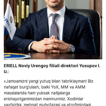
ERIELL Noviy Urengoy filiali direktori Yusupov I. 
U.: 
«Jamoamizni yangi yutuq bilan tabriklayman! Biz 
nafaqat burg‘ulash, balki YoX, MM va AMM 
masalalarida ham yuksak natijalarga 
erishayotganimizdan mamnunmiz. Xodimlar 
xavfsizligi, mehnat muhofazasi va atrofimizdagi 