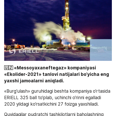
🇺🇿 «Messoyaxaneftegaz» kompaniyasi 
«Ekolider-2021» tanlovi natijalari bo‘yicha eng 
yaxshi jamoalarni aniqladi. 
«Burg‘ulash» guruhidagi beshta kompaniya o‘rtasida 
ERIELL 325 ball to‘plab, uchinchi o‘rinni egalladi 
2020 yildagi ko‘rsatkichini 27 foizga yaxshiladi.
Quyidagilar pudratchi tashkilotlarni baholashning 