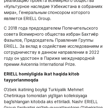
реализацию проекта Всемирного общества 
«Культурное наследие Узбекистана в собраниях 
мира», Генеральным спонсором которого 
является ERIELL Group.
С 2018 года председателем Попечительского 
совета Всемирного общества избран Бахтиёр 
Фазылов, Председатель Правления Группы 
ERIELL. За вклад в содействие исследованиям и 
сотрудничеству в данном направлении в 2022 
году он удостоен в Париже международной 
премии Avicennia International Prize.
ERIELL homiyligida ikat haqida kitob 
tayyorlanmoqda
O‘zbek ikatining boyligi Turkiyalik Mehmet 
Chetinkaya tomonidan yig‘ilgan kolleksiyaga 
bag‘ishlangan kitobda aks ettiriladi. Nashr ERIELL 
Group faoliyatini qo‘llab-quvvatlayotgan O‘zbekiston 