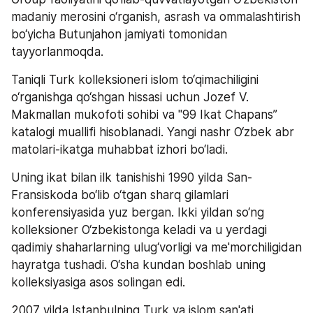
madaniy merosini o‘rganish, asrash va ommalashtirish 
bo‘yicha Butunjahon jamiyati tomonidan 
tayyorlanmoqda.
Taniqli Turk kolleksioneri islom to‘qimachiligini 
o‘rganishga qo‘shgan hissasi uchun Jozef V. 
Makmallan mukofoti sohibi va "99 Ikat Chapans” 
katalogi muallifi hisoblanadi. Yangi nashr O‘zbek abr 
matolari-ikatga muhabbat izhori bo‘ladi.
Uning ikat bilan ilk tanishishi 1990 yilda San-
Fransiskoda bo‘lib o‘tgan sharq gilamlari 
konferensiyasida yuz bergan. Ikki yildan so‘ng 
kolleksioner O‘zbekistonga keladi va u yerdagi 
qadimiy shaharlarning ulug‘vorligi va me'morchiligidan 
hayratga tushadi. O‘sha kundan boshlab uning 
kolleksiyasiga asos solingan edi.
2007 yilda Istanbulning Turk va islom san'ati 