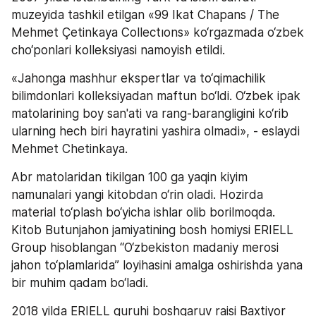
muzeyida tashkil etilgan «99 Ikat Chapans / The 
Mehmet Çetinkaya Collectıons» ko‘rgazmada o‘zbek 
cho‘ponlari kolleksiyasi namoyish etildi.
«Jahonga mashhur ekspertlar va to‘qimachilik 
bilimdonlari kolleksiyadan maftun bo‘ldi. O‘zbek ipak 
matolarining boy san'ati va rang-barangligini ko‘rib 
ularning hech biri hayratini yashira olmadi», - eslaydi 
Mehmet Chetinkaya.
Abr matolaridan tikilgan 100 ga yaqin kiyim 
namunalari yangi kitobdan o‘rin oladi. Hozirda 
material to‘plash bo‘yicha ishlar olib borilmoqda. 
Kitob Butunjahon jamiyatining bosh homiysi ERIELL 
Group hisoblangan “O‘zbekiston madaniy merosi 
jahon to‘plamlarida” loyihasini amalga oshirishda yana 
bir muhim qadam bo‘ladi.
2018 yilda ERIELL guruhi boshqaruv raisi Baxtiyor 