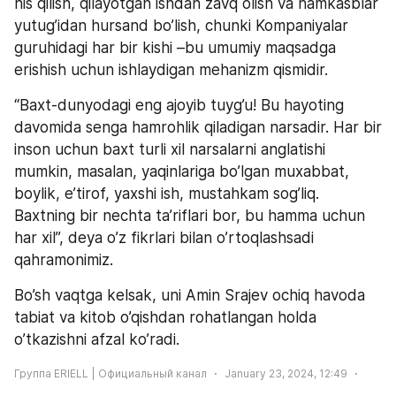
his qilish, qilayotgan ishdan zavq olish va hamkasblar 
yutug’idan hursand bo’lish, chunki Kompaniyalar 
guruhidagi har bir kishi –bu umumiy maqsadga 
erishish uchun ishlaydigan mehanizm qismidir.  
“Baxt-dunyodagi eng ajoyib tuyg’u! Bu hayoting 
davomida senga hamrohlik qiladigan narsadir. Har bir 
inson uchun baxt turli xil narsalarni anglatishi 
mumkin, masalan, yaqinlariga bo’lgan muxabbat, 
boylik, e’tirof, yaxshi ish, mustahkam sog’liq. 
Baxtning bir nechta ta’riflari bor, bu hamma uchun 
har xil”, deya o’z fikrlari bilan o’rtoqlashsadi 
qahramonimiz. 
Bo’sh vaqtga kelsak, uni Amin Srajev ochiq havoda 
tabiat va kitob o’qishdan rohatlangan holda 
o’tkazishni afzal ko’radi.
Группа ERIELL | Официальный канал
January 23, 2024, 12:49