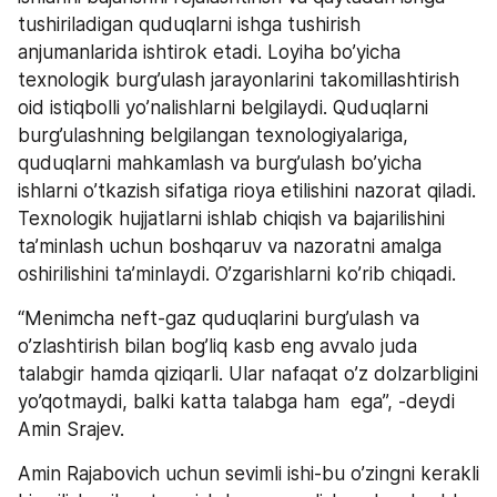
tushiriladigan quduqlarni ishga tushirish 
anjumanlarida ishtirok etadi. Loyiha bo’yicha 
texnologik burg’ulash jarayonlarini takomillashtirish 
oid istiqbolli yo’nalishlarni belgilaydi. Quduqlarni 
burg’ulashning belgilangan texnologiyalariga, 
quduqlarni mahkamlash va burg’ulash bo’yicha 
ishlarni o’tkazish sifatiga rioya etilishini nazorat qiladi. 
Texnologik hujjatlarni ishlab chiqish va bajarilishini 
ta’minlash uchun boshqaruv va nazoratni amalga 
oshirilishini ta’minlaydi. O’zgarishlarni ko’rib chiqadi. 
“Menimcha neft-gaz quduqlarini burg’ulash va 
o’zlashtirish bilan bog’liq kasb eng avvalo juda 
talabgir hamda qiziqarli. Ular nafaqat o’z dolzarbligini 
yo’qotmaydi, balki katta talabga ham  ega”, -deydi 
Amin Srajev. 
Amin Rajabovich uchun sevimli ishi-bu o’zingni kerakli 