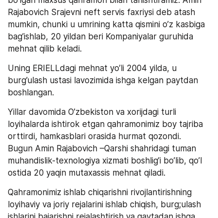
bo’lgan maxsus qahramon bilan tanishtiramiz. Amin 
Rajabovich Srajevni neft servis faxriysi deb atash 
mumkin, chunki u umrining katta qismini o’z kasbiga 
bag’ishlab, 20 yildan beri Kompaniyalar guruhida 
mehnat qilib keladi. 
Uning ERIELLdagi mehnat yo’li 2004 yilda, u 
burg’ulash ustasi lavozimida ishga kelgan paytdan 
boshlangan. 
Yillar davomida O’zbekiston va xorijdagi turli 
loyihalarda ishtirok etgan qahramonimiz boy tajriba 
orttirdi, hamkasblari orasida hurmat qozondi. 
Bugun Amin Rajabovich –Qarshi shahridagi tuman 
muhandislik-texnologiya xizmati boshlig’i bo’lib, qo’l 
ostida 20 yaqin mutaxassis mehnat qiladi. 
Qahramonimiz ishlab chiqarishni rivojlantirishning 
loyihaviy va joriy rejalarini ishlab chiqish, burg;ulash 
ishlarini bajarishni rejalashtirish va qaytadan ishga 