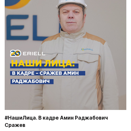
#НашиЛица. В кадре Амин Раджабович 
Сражев