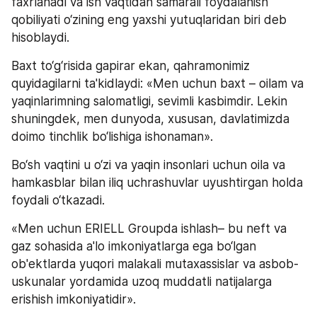
faxrlanadi va ish vaqtidan samarali foydalanish 
qobiliyati o‘zining eng yaxshi yutuqlaridan biri deb 
hisoblaydi. 
Baxt to‘g‘risida gapirar ekan, qahramonimiz 
quyidagilarni ta'kidlaydi: «Men uchun baxt – oilam va 
yaqinlarimning salomatligi, sevimli kasbimdir. Lekin 
shuningdek, men dunyoda, xususan, davlatimizda 
doimo tinchlik bo‘lishiga ishonaman».
Bo‘sh vaqtini u o‘zi va yaqin insonlari uchun oila va 
hamkasblar bilan iliq uchrashuvlar uyushtirgan holda 
foydali o‘tkazadi. 
«Men uchun ERIELL Groupda ishlash– bu neft va 
gaz sohasida a'lo imkoniyatlarga ega bo‘lgan 
ob'ektlarda yuqori malakali mutaxassislar va asbob-
uskunalar yordamida uzoq muddatli natijalarga 
erishish imkoniyatidir».