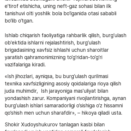
e'tirof etishicha, uning neft-gaz sohasi bilan ilk 
tanishuvi olti yoshlik bola bo‘lganida otasi sababli 
bo‘lib o‘tgan. 
Ishlab chiqarish faoliyatiga rahbarlik qilish, burg‘ulash 
ob'ektida ishlarni rejalashtirish, burg‘ulash 
brigadasining xavfsiz ishlashi uchun sharoitlar 
yaratish qahramonimizning to‘g‘ridan-to‘g‘ri 
vazifalariga kiradi.  
«Ish jihozlari, ayniqsa, bu burg‘ulash qurilmasi 
texnika xavfsizligining asosiy qoidalariga rioya qilish 
juda muhimdir,  Ish jarayoniga mas'uliyat bilan 
yondashish zarur. Kompaniyani rivojlantirishga, aynan 
burg‘ulash ishlari samaradorligi o‘sishiga o‘z hissamni 
qo‘shish men uchun sharafdir», – hikoya qiladi usta. 
Shokir Xudoyshukurov tanlagan kasbi bilan 