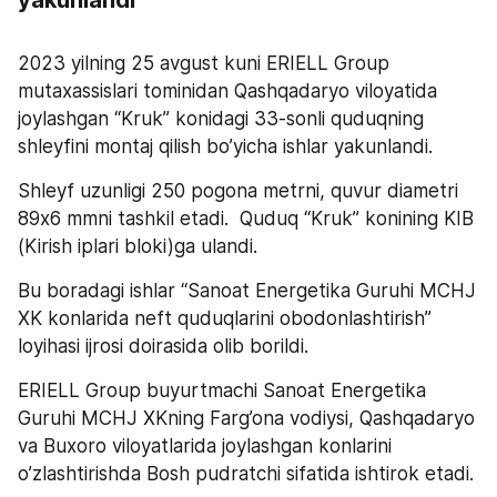
yakunlandi
2023 yilning 25 avgust kuni ERIELL Group 
mutaxassislari tominidan Qashqadaryo viloyatida 
joylashgan “Kruk” konidagi 33-sonli quduqning 
shleyfini montaj qilish bo’yicha ishlar yakunlandi.
Shleyf uzunligi 250 pogona metrni, quvur diametri 
89х6 mmni tashkil etadi.  Quduq “Kruk” konining KIB 
(Kirish iplari bloki)ga ulandi.
Bu boradagi ishlar “Sanoat Energetika Guruhi MCHJ 
XK konlarida neft quduqlarini obodonlashtirish” 
loyihasi ijrosi doirasida olib borildi.
ERIELL Group buyurtmachi Sanoat Energetika 
Guruhi MCHJ XKning Farg’ona vodiysi, Qashqadaryo 
va Buxoro viloyatlarida joylashgan konlarini 
o’zlashtirishda Bosh pudratchi sifatida ishtirok etadi.